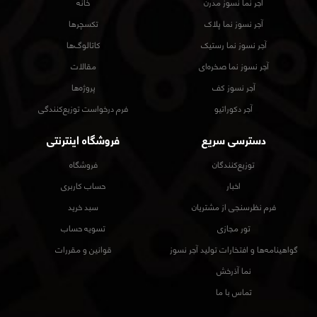
آجر نما نسوز مدرن
خانه
آجر نسوز نما پلاک
تکسچرها
آجر نسوز نما رستیک
کاتالوگ‌ها
آجر نسوز نما صخره‌ای
مقالات
آجر نسوز کف
پروژه‌ها
آجر دکوراتیو
فرم درخواست توزیع‌کنندگی
دسترسی سریع
فروشگاه اینترنتی
توزیع‌کنندگان
فروشگاه
اخبار
حساب کاربری
فرم نظرسنجی از مشتریان
سبد خرید
تور مجازی
تسویه حساب
گواهینامه‌ها و افتخارات تولید آجر نسوز
قوانین و مقررات
نما آذرخش
تماس با ما