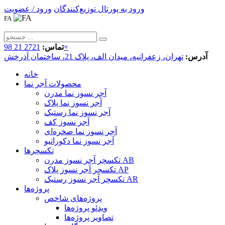
ورود به پورتال توزیع‌کنندگان
ورود / عضویت
FA
2721 21 98+
تماس:
آدرس:
تهران، زعفرانیه، میدان الف، پلاک 21، ساختمان آذرخش
خانه
محصولات آجر نما
آجر نسوز نما مدرن
آجر نسوز نما پلاک
آجر نسوز نما رستیک
آجر نسوز کف
آجر نسوز نما صخره‌ای
آجر نسوز نما دکوراتیو
تکسچرها
تکسچر آجر نسوز مدرن AB
تکسچر آجر نسوز پلاک AP
تکسچر آجر نسوز رستیک AR
پروژه‌ها
پروژه‌های شاخص
ویدئو پروژه‌ها
تصاویر پروژه‌ها