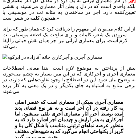
آجر
در آثار معماری ایرانی نه یک ذره در مقابل کل آثار معماری،
«
بلکه واحدی است که در دل و بطن آثار معماری می‌نشیند و نقشی
تعیین‌کننده دارد. اجر در ساختمان به مثابه نت در موسـیقی یا
همچون کلمه در شعر است.»
از این کلام می‌توان این مفهوم را دریافت کرد که همان‌طور که برای
سرودن یک شعر، کلمات و برای ساخت یک قطعه موسیقی، نت
لازم است، برای معماری ایرانی نیز آجر همان نقش حیاتی را ایفا
می‌کند.
پیش از پرداختن به موضوع لازم است ابتدا معانی اصطلاحات
معماری آجری و آجرکاری که در این متن بسیار به چشم می‌خورد،
به وضوح بیان شود. این دو اصطلاح با وجود تفاوت‌هایی که دارند، در
برخی منابع به اشتباه به جای یکدیگر و در یک معنی به کار برده
می‌شوند.
معماری آجری سبکی از معماری است که عنصر اصلی
به کار رفته در آن آجر است و به هر نوع فضای پدید
آمده توسط آجر، آثار معماری آجری تلقی می‌شود. اما
آجرکاری به هنر آرایش و چیدمان آجر اشاره دارد که به
منظور عرضه نماهای تزئینی متناسب با شکل کلی بنا و
گریز از یکنواختی انجام می‌گیرد که به شیوه‌های مختلف
هنری صورت می‌گیرد.