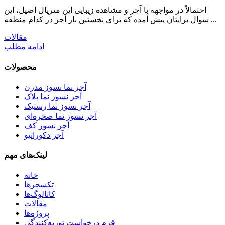
احتمالاً در مواجهه با آجر و مشاهده زیبایی این متریال اصیل، این
سوال برایتان پیش آمده که برای نخستین بار آجر در کدام منطقه ...
مقالات
ادامه مطلب
محصولات
آجر نما نسوز مدرن
آجر نسوز نما پلاک
آجر نسوز نما رستیک
آجر نسوز نما صخره‌ای
آجر نسوز کف
آجر دکوراتیو
لینک‌های مهم
خانه
تکسچرها
کاتالوگ‌ها
مقالات
پروژه‌ها
فرم درخواست توزیع‌کنندگی