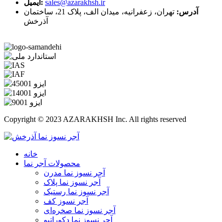
sales@azarakhsh.ir
ایمیل:
آدرس:
تهران، زعفرانیه، میدان الف، پلاک 21، ساختمان
آذرخش
Copyright © 2023 AZARAKHSH Inc. All rights reserved
خانه
محصولات آجر نما
آجر نسوز نما مدرن
آجر نسوز نما پلاک
آجر نسوز نما رستیک
آجر نسوز کف
آجر نسوز نما صخره‌ای
آجر نسوز نما دکوراتیو