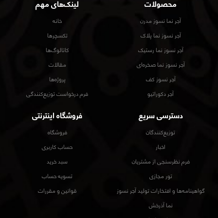
محصولات
لینک‌های مهم
آجر نما نسوز مدرن
خانه
آجر نسوز نما پلاک
تکسچرها
آجر نسوز نما رستیک
کاتالوگ‌ها
آجر نسوز نما صخره‌ای
مقالات
آجر نسوز کف
پروژه‌ها
آجر دکوراتیو
فرم درخواست توزیع‌کنندگی
دسترسی سریع
فروشگاه اینترنتی
توزیع‌کنندگان
فروشگاه
اخبار
حساب کاربری
فرم نظرسنجی از مشتریان
سبد خرید
تور مجازی
تسویه حساب
گواهینامه‌ها و افتخارات تولید آجر نسوز
قوانین و مقررات
نما آذرخش