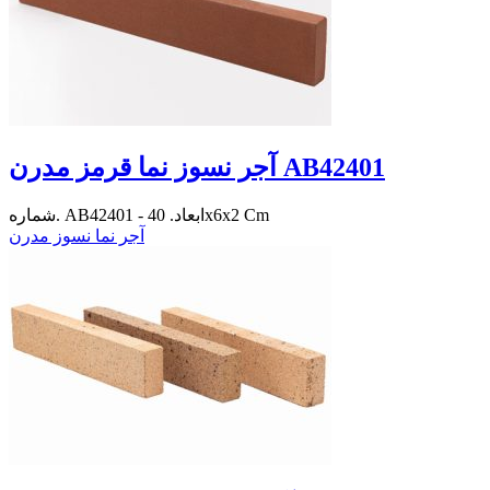
آجر نسوز نما قرمز مدرن AB42401
شماره. AB42401 - ابعاد. 40x6x2 Cm
آجر نما نسوز مدرن