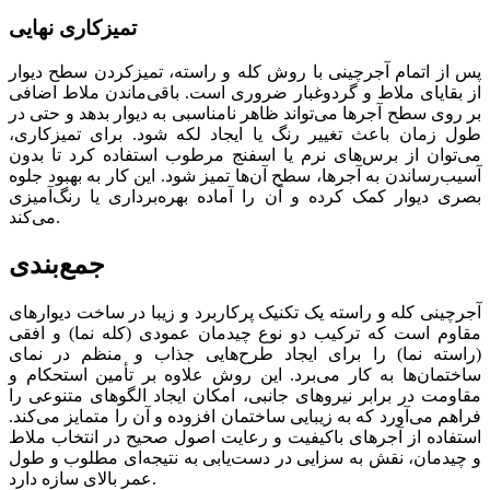
تمیزکاری نهایی
پس از اتمام آجرچینی با روش کله و راسته، تمیزکردن سطح دیوار
از بقایای ملاط و گردوغبار ضروری است. باقی‌ماندن ملاط اضافی
بر روی سطح آجرها می‌تواند ظاهر نامناسبی به دیوار بدهد و حتی در
طول زمان باعث تغییر رنگ یا ایجاد لکه شود. برای تمیزکاری،
می‌توان از برس‌های نرم یا اسفنج مرطوب استفاده کرد تا بدون
آسیب‌رساندن به آجرها، سطح آن‌ها تمیز شود. این کار به بهبود جلوه
بصری دیوار کمک کرده و آن را آماده بهره‌برداری یا رنگ‌آمیزی
می‌کند.
جمع‌بندی
آجرچینی کله و راسته یک تکنیک پرکاربرد و زیبا در ساخت دیوارهای
مقاوم است که ترکیب دو نوع چیدمان عمودی (کله نما) و افقی
(راسته نما) را برای ایجاد طرح‌هایی جذاب و منظم در نمای
ساختمان‌ها به کار می‌برد. این روش علاوه بر تأمین استحکام و
مقاومت در برابر نیروهای جانبی، امکان ایجاد الگوهای متنوعی را
فراهم می‌آورد که به زیبایی ساختمان افزوده و آن را متمایز می‌کند.
استفاده از آجرهای باکیفیت و رعایت اصول صحیح در انتخاب ملاط
و چیدمان، نقش به سزایی در دست‌یابی به نتیجه‌ای مطلوب و طول
عمر بالای سازه دارد.