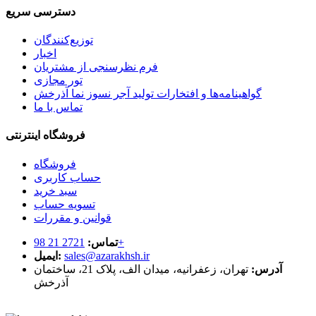
دسترسی سریع
توزیع‌کنندگان
اخبار
فرم نظرسنجی از مشتریان
تور مجازی
گواهینامه‌ها و افتخارات تولید آجر نسوز نما آذرخش
تماس با ما
فروشگاه اینترنتی
فروشگاه
حساب کاربری
سبد خرید
تسویه حساب
قوانین و مقررات
2721 21 98+
تماس:
sales@azarakhsh.ir
ایمیل:
آدرس:
تهران، زعفرانیه، میدان الف، پلاک 21، ساختمان
آذرخش