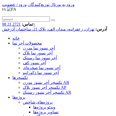
ورود به پورتال توزیع‌کنندگان
ورود / عضویت
FA
2721 21 98+
تماس:
آدرس:
تهران، زعفرانیه، میدان الف، پلاک 21، ساختمان آذرخش
خانه
محصولات آجر نما
آجر نسوز نما مدرن
آجر نسوز نما پلاک
آجر نسوز نما رستیک
آجر نسوز کف
آجر نسوز نما صخره‌ای
آجر نسوز نما دکوراتیو
تکسچرها
تکسچر آجر نسوز مدرن AB
تکسچر آجر نسوز پلاک AP
تکسچر آجر نسوز رستیک AR
پروژه‌ها
پروژه‌های شاخص
ویدئو پروژه‌ها
تصاویر پروژه‌ها