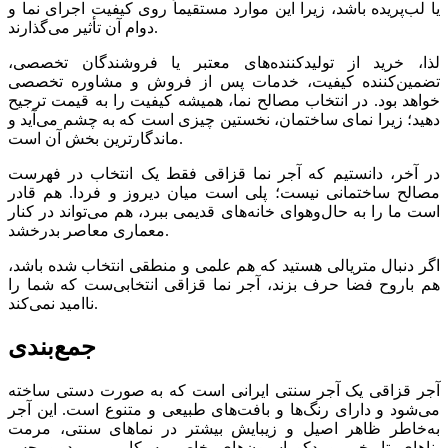
یا لب‌پریده باشد، زیرا این موارد مستقیماً روی کیفیت اجرای نما و
دوام آن تأثیر می‌گذارند.
لذا، خرید از تولیدکننده‌های معتبر یا فروشندگان تخصصی،
تضمین‌کننده کیفیت، خدمات پس از فروش و مشاوره تخصصی
خواهد بود. در انتخاب مصالح نما، همیشه کیفیت را به قیمت ترجیح
دهید؛ زیرا نمای ساختمان، نخستین چیزی است که به چشم می‌آید و
ماندگارترین بخش آن است.
در آخر، دانستیم که آجر نما قزاقی فقط یک انتخاب در فهرست
مصالح ساختمانی نیست؛ پلی است میان دیروز و فردا. هم قادر
است ما را به حال‌وهوای خانه‌های قدیمی ببرد، هم می‌تواند در کنار
معماری معاصر بدرخشد.
اگر دنبال متریالی هستید که هم علمی و منطقی انتخاب شده باشد،
هم باروح فضا حرف بزند، آجر نما قزاقی انتخابی‌ست که شما را
ناامید نمی‌کند.
جمع‌بندی
آجر قزاقی یک آجر سنتی ایرانی است که به صورت دستی ساخته
می‌شود و دارای رنگ‌ها و بافت‌های طبیعی و متنوع است. این آجر
به‌خاطر ظاهر اصیل و زیبایش بیشتر در نماهای سنتی، مرمت
بناهای تاریخی و دکوراسیون‌های خاص به کار می‌رود و حس