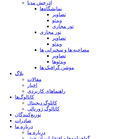
آذرخش مدیا
نمایشگاه‌ها
تصاویر
ویدئو
تور مجازی
تور مجازی
تصاویر
ویدئو
مصاحبه ها و سخنرانی ها
تصاویر
ویدئوها
موشن گرافیک ها
بلاگ
مقالات
اخبار
راهنماهای کاربردی
کاتالوگ‌ها
کاتلوگ دیجیتال
کاتالوگ ژورنالی
توزیع‌کنندگان
صادرات
درباره ما
درباره ما
گواهینامه‌ها و افتخارات آذرخش