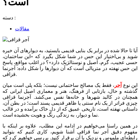
است؟
دسته :
مقالات
آیا تا حالا شده در برابر یک بنایی قدیمی بایستید، به دیوارهای آن خیره
شوید و بی‌اختیار این حس در شما شکل بگیرد که «این ساختمان،
حسی عجیب، گرم، اصیل و نوستالژیک دارد»؟ در اغلب مواقع، پاسخ
این حس نهفته در متریالی است که آن دیوارها را شکل داده: آجرنما
قزاقی.
این نوع
آجر
، فقط یک مصالح ساختمانی نیست؛ بلکه پلی است میان
گذشته و حال، بازتابی از فرهنگ، هنر و معماری اصیل ایرانی که
همچنان در کالبد شهرها و خانه‌ها نفس می‌کشد. آجرنما قزاقی
چیزی فراتر از یک نام سنتی یا ظاهر قدیمی پسند است؛ در بطن آن،
داستانی نهفته است، تاریخی عمیق که از دل خاک برآمده و در قالب
نما و دیوار، به زندگی رنگ و هویت بخشیده است.
در همین راستا می‌خواهیم در ادامه این مطلب، علاوه بر اینکه با
مفهوم دقیق آجر نما قزاقی آشنا شویم، کاری کنیم که بتوانید
رابطه‌ای ملموس و نزدیک با آن برقرار کنید. بررسی خواهیم کرد که