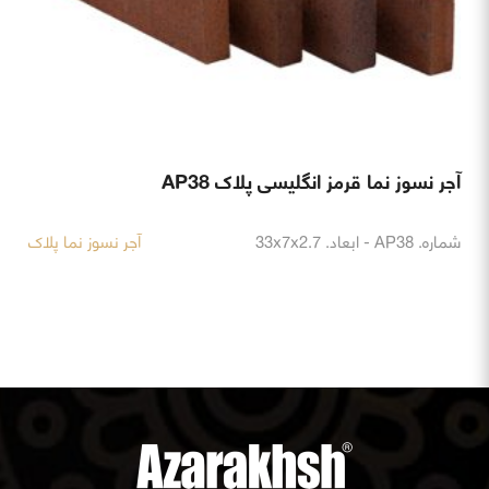
آجر نسوز نما قرمز انگلیسی پلاک AP38
شماره. AP38 - ابعاد. 33x7x2.7
آجر نسوز نما پلاک