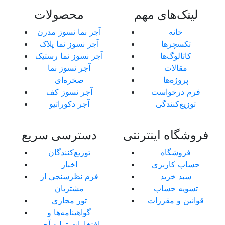
لینک‌های مهم
محصولات
خانه
آجر نما نسوز مدرن
تکسچرها
آجر نسوز نما پلاک
کاتالوگ‌ها
آجر نسوز نما رستیک
مقالات
آجر نسوز نما
پروژه‌ها
صخره‌ای
فرم درخواست
آجر نسوز کف
توزیع‌کنندگی
آجر دکوراتیو
فروشگاه اینترنتی
دسترسی سریع
فروشگاه
توزیع‌کنندگان
حساب کاربری
اخبار
سبد خرید
فرم نظرسنجی از
تسویه حساب
مشتریان
قوانین و مقررات
تور مجازی
گواهینامه‌ها و
افتخارات تولید آجر