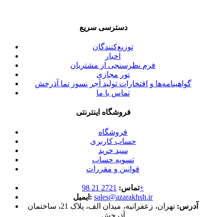
دسترسی سریع
توزیع‌کنندگان
اخبار
فرم نظرسنجی از مشتریان
تور مجازی
گواهینامه‌ها و افتخارات تولید آجر نسوز نما آذرخش
تماس با ما
فروشگاه اینترنتی
فروشگاه
حساب کاربری
سبد خرید
تسویه حساب
قوانین و مقررات
2721 21 98+
تماس:
sales@azarakhsh.ir
ایمیل:
آدرس:
تهران، زعفرانیه، میدان الف، پلاک 21، ساختمان
آذرخش