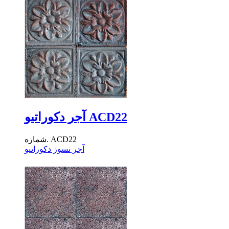
آجر دکوراتیو ACD22
شماره. ACD22
آجر نسوز دکوراتیو