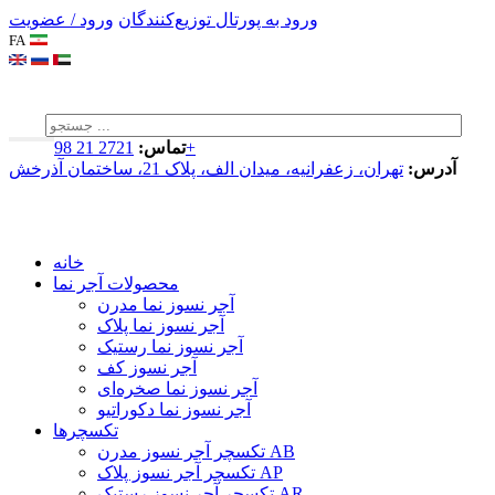
ورود به پورتال توزیع‌کنندگان
ورود / عضویت
FA
2721 21 98+
تماس:
آدرس:
تهران، زعفرانیه، میدان الف، پلاک 21، ساختمان آذرخش
خانه
محصولات آجر نما
آجر نسوز نما مدرن
آجر نسوز نما پلاک
آجر نسوز نما رستیک
آجر نسوز کف
آجر نسوز نما صخره‌ای
آجر نسوز نما دکوراتیو
تکسچرها
تکسچر آجر نسوز مدرن AB
تکسچر آجر نسوز پلاک AP
تکسچر آجر نسوز رستیک AR