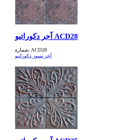
آجر دکوراتیو ACD28
شماره. ACD28
آجر نسوز دکوراتیو