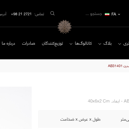
FA
تماس:
2721 21 98+
آدرس
ری
بلاگ
کاتالوگ‌ها
توزیع‌کنندگان
صادرات
درباره ما
AB3140
طول x عرض x ضخامت