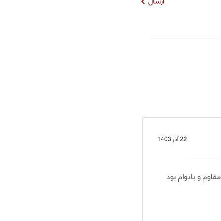
ارسال
22 آذر 1403
اوم و بادوام بود