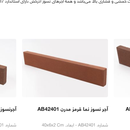
فشاری بالا می‌باشد و همه آجرهای نسوز آذرخش دارای استاندارد ISIRI7 می‌باشند.
آجر نسوز نما قرمز مدرن AB42401
آجرنسوز نم
شماره. AB42401 - ابعاد. 40x6x2 Cm
شماره. AB31001 - ابعاد. 28x6x2 Cm