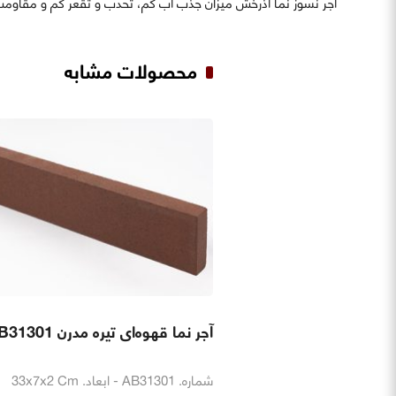
آجر نسوز نما آذرخش میزان جذب آب کم، تحدب و تقعر کم و مقاومت خمشی و 
محصولات مشابه
آجر نما قهوه‌ای تیره مدرن AB31301
شماره. AB31301 - ابعاد. 33x7x2 Cm