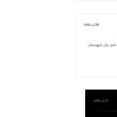
26 آذر 1403
 کنم برای شهرستان
27 آذر 1403