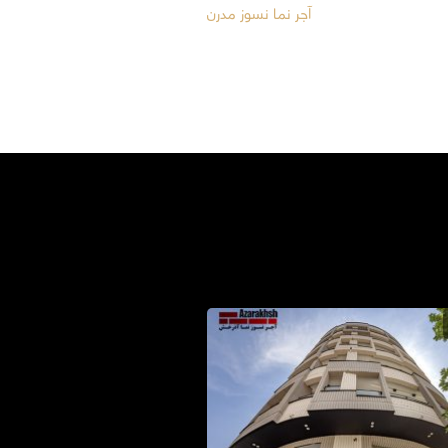
آجر نما نسوز مدرن