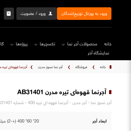
ورود به پورتال توزیع‌کنندگان
ورود / عضویت
خانه
محصولات آجر نما
تکسچرها
پروژه‌ها
گال
نمایشگاه‌ آخر
خانه
❯
فروشگاه
❯
آجر نما نسوز مدرن
❯
آجرنما قهوه‌ای تیره مدرن 1
آجرنما قهوه‌ای تیره مدرن AB31401
آجر نسوز نما - آجر مدرن - آجرنما قهوه اي تيره 400 - شماره AB31401 - ابعاد. 40x6x2 Cm
ابعاد آجر
20* 60* 400 (+-2) میلی‌متر