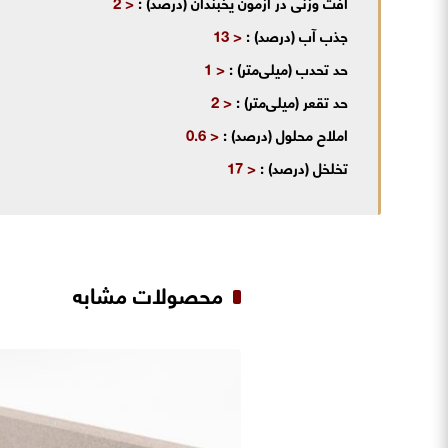
افت وزنی در آزمون یخبندان (درصد) :
< 2
جذب آب (درصد) :
< 13
حد تحدب (میلی‌متر) :
< 1
حد تقعر (میلی‌متر) :
< 2
املاح محلول (درصد) :
< 0.6
تخلخل (درصد) :
< 17
محصولات مشابه