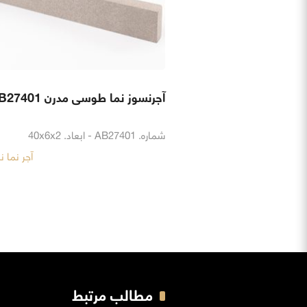
آجرنسوز نما طوسی مدرن AB27401
شماره. AB27401 - ابعاد. 40x6x2
آجر نما 
مطالب مرتبط