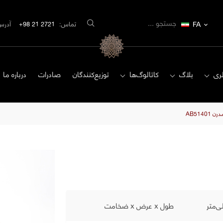
FA
تماس:
2721 21 98+
آدرس
ری
بلاگ
کاتالوگ‌ها
توزیع‌کنندگان
صادرات
درباره ما
AB5140
طول x عرض x ضخامت