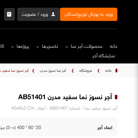
ورود به پورتال توزیع‌کنندگان
ورود / عضویت
خانه
محصولات آجر نما
تکسچرها
پروژه‌ها
گال
نمایشگاه‌ آخر
خانه
❯
فروشگاه
❯
آجر نما نسوز مدرن
❯
آجر نسوز نما سفید مدرن 1
آجر نسوز نما سفید مدرن AB51401
آجر نسوز سفید نما - شماره AB51401 - ابعاد. 40x6x2 Cm
ابعاد آجر
20* 60 * 400 (+-2) میلی‌متر