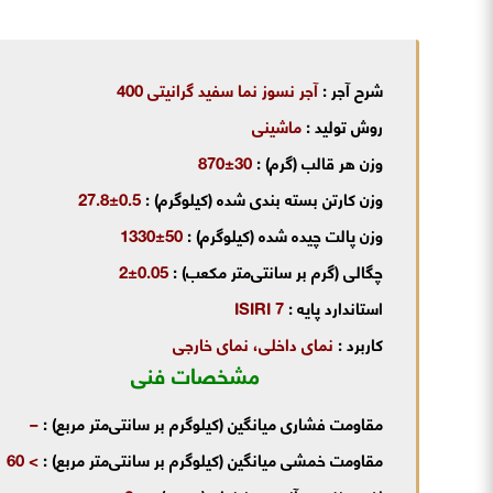
شرح آجر :
آجر نسوز نما سفید گرانیتی 400
روش تولید :
ماشینی
وزن هر قالب (گرم) :
30±870
وزن کارتن بسته بندی شده (کیلوگرم) :
0.5±27.8
وزن پالت چیده شده (کیلوگرم) :
50±1330
چگالی (گرم بر سانتی‌متر مکعب) :
0.05±2
استاندارد پایه :
ISIRI 7
کاربرد :
نمای داخلی، نمای خارجی
مشخصات فنی
مقاومت فشاری میانگین (کیلوگرم بر سانتی‌متر مربع) :
–
مقاومت خمشی میانگین (کیلوگرم بر سانتی‌متر مربع) :
> 60