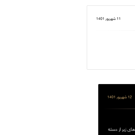
11 شهریور 1401
12 شهریور 1401
ای زیر از دسته