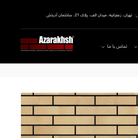
:
تهران، زعفرانیه، میدان الف، پلاک 21، ساختمان آذرخش
تماس با ما