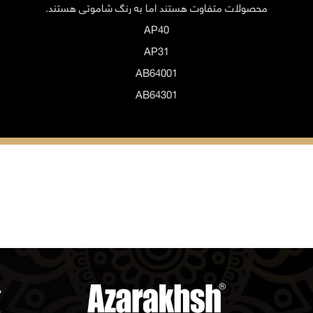
محصولات متفاوت هستند اما به رنگ شاموتی هستند.
AP40
AP31
AB64001
AB64301
د