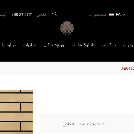
FA
تماس:
2721 21 98+
آدرس
ری
بلاگ
کاتالوگ‌ها
توزیع‌کنندگان
صادرات
درباره ما
ضخامت x عرض x طول