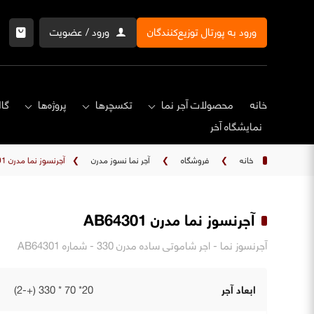
ورود به پورتال توزیع‌کنندگان
ورود / عضویت
خانه
محصولات آجر نما
تکسچرها
پروژه‌ها
گال
نمایشگاه‌ آخر
خانه
❯
فروشگاه
❯
آجر نما نسوز مدرن
❯
آجرنسوز نما مدرن AB64301
آجرنسوز نما مدرن AB64301
آجرنسوز نما - اجر شاموتی ساده مدرن 330 - شماره AB64301
ابعاد آجر
20* 70 * 330 (+-2)