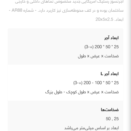
آجرنسوز رستیک آمریکایی جدید مخصوص نماهای داخلی و خارجی
ساختمان بوده و در کف محوطه‌سازی نیز کاربرد دارد. - شماره AR88 -
ابعاد. 20x5x2.5
ابعاد آجر
25 * 50 * 200 (+-3)
ضخامت x عرض x طول
ابعاد آجر L
25 * 50 * 100 - 200 (+-3)
ضخامت x عرض x طول کوچک - طول بزرگ
ضخامت‌ها
25 , 50
ابعاد بر اساس میلی‌متر می‌باشد