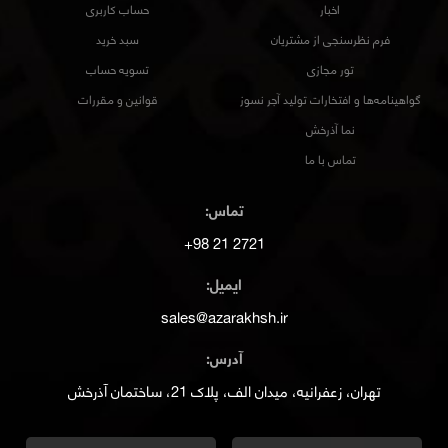
اخبار
حساب کاربری
فرم نظرسنجی از مشتریان
سبد خرید
تور مجازی
تسویه حساب
گواهینامه‌ها و افتخارات تولید آجر نسوز
قوانین و مقررات
نما آذرخش
تماس با ما
تماس:
2721 21 98+
ایمیل:
sales@azarakhsh.ir
آدرس:
تهران، زعفرانیه، میدان الف، پلاک 21، ساختمان آذرخش