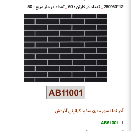
12*60*280
_
تعداد در کارتن : 60
_
تعداد در متر مربع : 50
آجر نما نسوز مدرن سفید گرانیتی آذرخش
AB51001