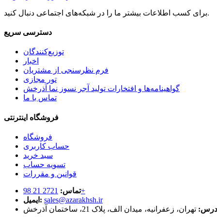
برای کسب اطلاعات بیشتر ما را در شبکه‌های اجتماعی دنبال کنید.
دسترسی سریع
توزیع‌کنندگان
اخبار
فرم نظرسنجی از مشتریان
تور مجازی
گواهینامه‌ها و افتخارات تولید آجر نسوز نما آذرخش
تماس با ما
فروشگاه اینترنتی
فروشگاه
حساب کاربری
سبد خرید
تسویه حساب
قوانین و مقررات
2721 21 98+
تماس:
sales@azarakhsh.ir
ایمیل:
درس:
تهران، زعفرانیه، میدان الف، پلاک 21، ساختمان آذرخش