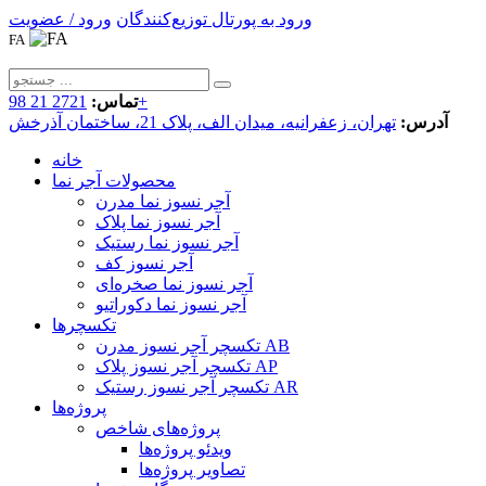
ورود به پورتال توزیع‌کنندگان
ورود / عضویت
FA
2721 21 98+
تماس:
آدرس:
تهران، زعفرانیه، میدان الف، پلاک 21، ساختمان آذرخش
خانه
محصولات آجر نما
آجر نسوز نما مدرن
آجر نسوز نما پلاک
آجر نسوز نما رستیک
آجر نسوز کف
آجر نسوز نما صخره‌ای
آجر نسوز نما دکوراتیو
تکسچرها
تکسچر آجر نسوز مدرن AB
تکسچر آجر نسوز پلاک AP
تکسچر آجر نسوز رستیک AR
پروژه‌ها
پروژه‌های شاخص
ویدئو پروژه‌ها
تصاویر پروژه‌ها