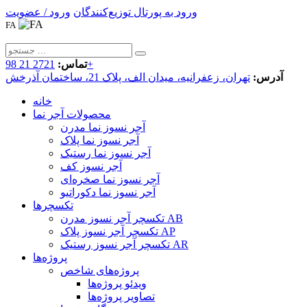
ورود به پورتال توزیع‌کنندگان
ورود / عضویت
FA
2721 21 98+
تماس:
آدرس:
تهران، زعفرانیه، میدان الف، پلاک 21، ساختمان آذرخش
خانه
محصولات آجر نما
آجر نسوز نما مدرن
آجر نسوز نما پلاک
آجر نسوز نما رستیک
آجر نسوز کف
آجر نسوز نما صخره‌ای
آجر نسوز نما دکوراتیو
تکسچرها
تکسچر آجر نسوز مدرن AB
تکسچر آجر نسوز پلاک AP
تکسچر آجر نسوز رستیک AR
پروژه‌ها
پروژه‌های شاخص
ویدئو پروژه‌ها
تصاویر پروژه‌ها