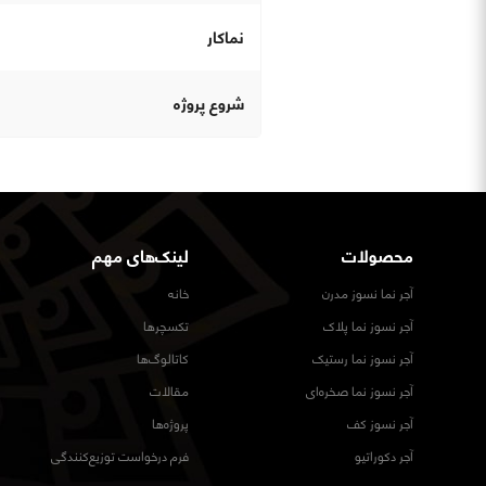
نماكار
شروع پروژه
محصولات
لینک‌های مهم
آجر نما نسوز مدرن
خانه
آجر نسوز نما پلاک
تکسچرها
آجر نسوز نما رستیک
کاتالوگ‌ها
آجر نسوز نما صخره‌ای
مقالات
آجر نسوز کف
پروژه‌ها
آجر دکوراتیو
فرم درخواست توزیع‌کنندگی