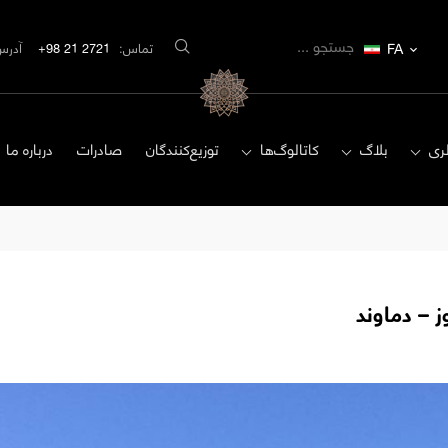
FA
تماس:
2721 21 98+
آدرس
ری
بلاگ
کاتالوگ‌ها
توزیع‌کنندگان
صادرات
درباره ما
ز – دماوند