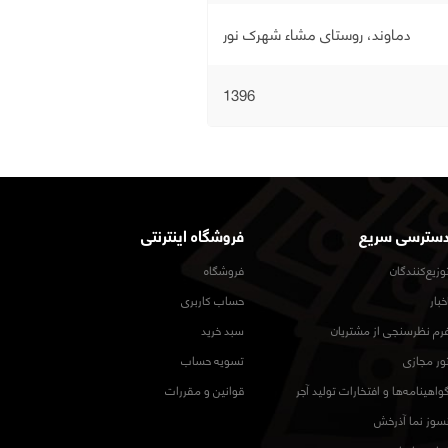
دماوند، روستای مشاء شهرک نور
1396
سترسی سریع
فروشگاه اینترنتی
وزیع‌کنندگان
فروشگاه
خبار
حساب کاربری
رم نظرسنجی از مشتریان
سبد خرید
ور مجازی
تسویه حساب
واهینامه‌ها و افتخارات تولید آجر
قوانین و مقررات
سوز نما آذرخش