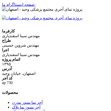
صفحه اینستاگرام ما:
كارفرما
مهندس سینا اسفندیاری
طراح
مهندس شروین حسینی
اجرا
مهندس سینا اسفندیاری
اتمام پروژه
١٣٩٥
آدرس
اصفهان، خیابان وحید
كد آجر
ap 730
محصولات
آجر نما نسوز مدرن
آجر نسوز نما پلاک