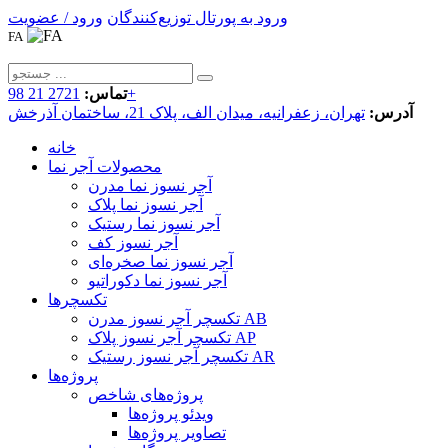
ورود به پورتال توزیع‌کنندگان
ورود / عضویت
FA
2721 21 98+
تماس:
آدرس:
تهران، زعفرانیه، میدان الف، پلاک 21، ساختمان آذرخش
خانه
محصولات آجر نما
آجر نسوز نما مدرن
آجر نسوز نما پلاک
آجر نسوز نما رستیک
آجر نسوز کف
آجر نسوز نما صخره‌ای
آجر نسوز نما دکوراتیو
تکسچرها
تکسچر آجر نسوز مدرن AB
تکسچر آجر نسوز پلاک AP
تکسچر آجر نسوز رستیک AR
پروژه‌ها
پروژه‌های شاخص
ویدئو پروژه‌ها
تصاویر پروژه‌ها