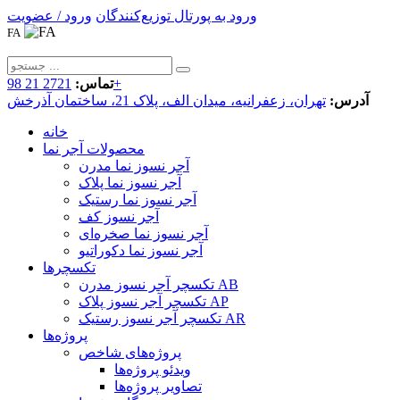
ورود به پورتال توزیع‌کنندگان
ورود / عضویت
FA
2721 21 98+
تماس:
آدرس:
تهران، زعفرانیه، میدان الف، پلاک 21، ساختمان آذرخش
خانه
محصولات آجر نما
آجر نسوز نما مدرن
آجر نسوز نما پلاک
آجر نسوز نما رستیک
آجر نسوز کف
آجر نسوز نما صخره‌ای
آجر نسوز نما دکوراتیو
تکسچرها
تکسچر آجر نسوز مدرن AB
تکسچر آجر نسوز پلاک AP
تکسچر آجر نسوز رستیک AR
پروژه‌ها
پروژه‌های شاخص
ویدئو پروژه‌ها
تصاویر پروژه‌ها