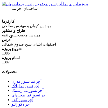
ساختمان اجر نما
کارفرما
مهندس کیوان و مهندس صالحی
طراح و مشاور
مهندس محمدحسین نقیه
آدرس
اصفهان، ابتدای شیخ صدوق شمالی
شروع پروژه
1386
اتمام پروژه
1387
محصولات
آجر نما نسوز مدرن
آجر نسوز نما پلاک
آجر نسوز نما رستیک
آجر نسوز نما صخره‌ای
آجر نسوز کف
آجر دکوراتیو