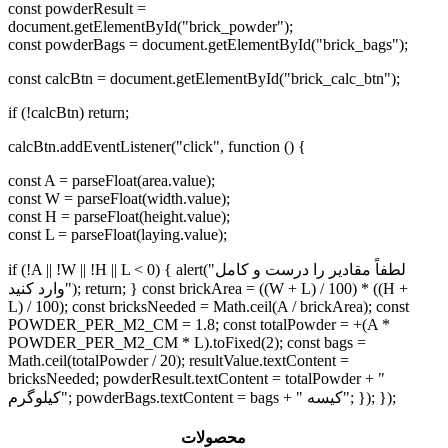
const powderResult =
document.getElementById("brick_powder");
const powderBags = document.getElementById("brick_bags");
const calcBtn = document.getElementById("brick_calc_btn");
if (!calcBtn) return;
calcBtn.addEventListener("click", function () {
const A = parseFloat(area.value);
const W = parseFloat(width.value);
const H = parseFloat(height.value);
const L = parseFloat(laying.value);
if (!A || !W || !H || L < 0) { alert("لطفاً مقادیر را درست و کامل
وارد کنید"); return; } const brickArea = ((W + L) / 100) * ((H +
L) / 100); const bricksNeeded = Math.ceil(A / brickArea); const
POWDER_PER_M2_CM = 1.8; const totalPowder = +(A *
POWDER_PER_M2_CM * L).toFixed(2); const bags =
Math.ceil(totalPowder / 20); resultValue.textContent =
bricksNeeded; powderResult.textContent = totalPowder + "
کیلوگرم"; powderBags.textContent = bags + " کیسه"; }); });
محصولات