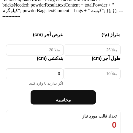
bricksNeeded; powderResult.textContent = totalPowder + "
کیلوگرم"; powderBags.textContent = bags + " کیسه"; }); }); ---
------------
متراژ (م²)
عرض آجر (cm)
طول آجر (cm)
بندکشی (cm)
اگر ندارید 0 وارد کنید
محاسبه
تعداد قالب مورد نیاز
0