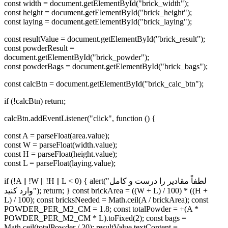
const width = document.getElementById("brick_width");
const height = document.getElementById("brick_height");
const laying = document.getElementById("brick_laying");
const resultValue = document.getElementById("brick_result");
const powderResult =
document.getElementById("brick_powder");
const powderBags = document.getElementById("brick_bags");
const calcBtn = document.getElementById("brick_calc_btn");
if (!calcBtn) return;
calcBtn.addEventListener("click", function () {
const A = parseFloat(area.value);
const W = parseFloat(width.value);
const H = parseFloat(height.value);
const L = parseFloat(laying.value);
if (!A || !W || !H || L < 0) { alert("لطفاً مقادیر را درست و کامل
وارد کنید"); return; } const brickArea = ((W + L) / 100) * ((H +
L) / 100); const bricksNeeded = Math.ceil(A / brickArea); const
POWDER_PER_M2_CM = 1.8; const totalPowder = +(A *
POWDER_PER_M2_CM * L).toFixed(2); const bags =
Math.ceil(totalPowder / 20); resultValue.textContent =