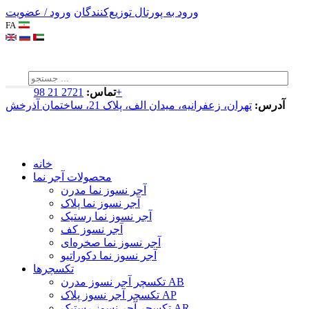
ورود به پورتال توزیع‌کنندگان
ورود / عضویت
FA
2721 21 98+
تماس:
آدرس:
تهران، زعفرانیه، میدان الف، پلاک 21، ساختمان آذرخش
خانه
محصولات آجر نما
آجر نسوز نما مدرن
آجر نسوز نما پلاک
آجر نسوز نما رستیک
آجر نسوز کف
آجر نسوز نما صخره‌ای
آجر نسوز نما دکوراتیو
تکسچرها
تکسچر آجر نسوز مدرن AB
تکسچر آجر نسوز پلاک AP
تکسچر آجر نسوز رستیک AR