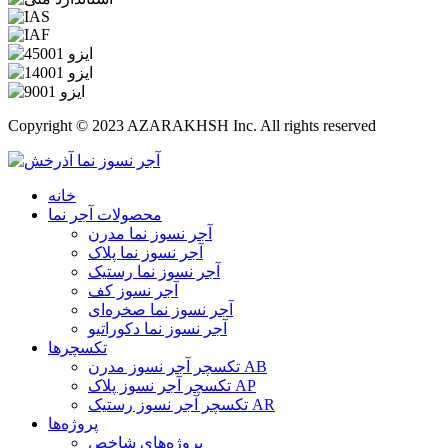
Copyright © 2023 AZARAKHSH Inc. All rights reserved
خانه
محصولات آجر نما
آجر نسوز نما مدرن
آجر نسوز نما پلاک
آجر نسوز نما رستیک
آجر نسوز کف
آجر نسوز نما صخره‌ای
آجر نسوز نما دکوراتیو
تکسچرها
تکسچر آجر نسوز مدرن AB
تکسچر آجر نسوز پلاک AP
تکسچر آجر نسوز رستیک AR
پروژه‌ها
پروژه‌های شاخص