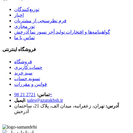
توزیع‌کنندگان
اخبار
فرم نظرسنجی از مشتریان
تور مجازی
گواهینامه‌ها و افتخارات تولید آجر نسوز نما آذرخش
تماس با ما
فروشگاه اینترنتی
فروشگاه
حساب کاربری
سبد خرید
تسویه حساب
قوانین و مقررات
2721 21 98+
تماس:
sales@azarakhsh.ir
ایمیل:
آدرس:
تهران، زعفرانیه، میدان الف، پلاک 21، ساختمان
آذرخش