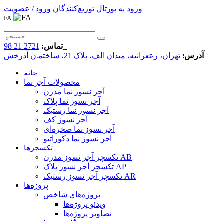
ورود به پورتال توزیع‌کنندگان
ورود / عضویت
FA
2721 21 98+
تماس:
آدرس:
تهران، زعفرانیه، میدان الف، پلاک 21، ساختمان آذرخش
خانه
محصولات آجر نما
آجر نسوز نما مدرن
آجر نسوز نما پلاک
آجر نسوز نما رستیک
آجر نسوز کف
آجر نسوز نما صخره‌ای
آجر نسوز نما دکوراتیو
تکسچرها
تکسچر آجر نسوز مدرن AB
تکسچر آجر نسوز پلاک AP
تکسچر آجر نسوز رستیک AR
پروژه‌ها
پروژه‌های شاخص
ویدئو پروژه‌ها
تصاویر پروژه‌ها