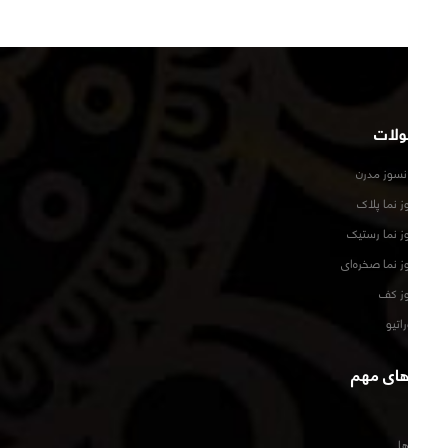
محصولات
آجر نما نسوز مدرن
آجر نسوز نما پلاک
آجر نسوز نما رستیک
آجر نسوز نما صخره‌ای
آجر نسوز کف
آجر دکوراتیو
لینک‌های مهم
خانه
تکسچرها