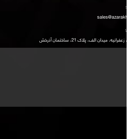
ایمیل:
sales@azarakhsh.ir
آدرس:
تهران، زعفرانیه، میدان الف، پلاک 21، ساختمان آذرخش