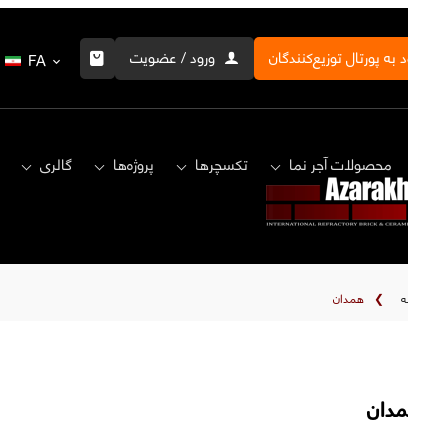
ورود به پورتال توزیع‌کنندگان
ورود / عضویت
FA
خانه
محصولات آجر نما
تکسچرها
پروژه‌ها
گالری
خانه
❯
همدان
همدان