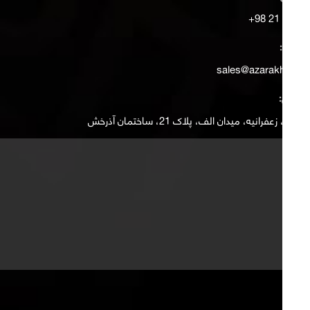
2721 21 98+
ایمیل:
sales@azarakhsh.ir
آدرس:
تهران، زعفرانیه، میدان الف، پلاک 21، ساختمان آذرخش