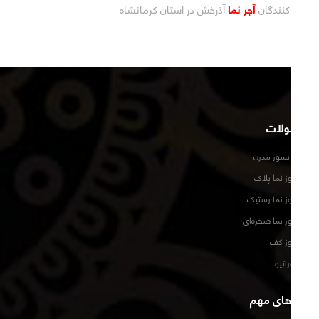
توزیع کنندگان
آجر نما
آذرخش در استان کرمانشاه
محصولات
آجر نما نسوز مدرن
آجر نسوز نما پلاک
آجر نسوز نما رستیک
آجر نسوز نما صخره‌ای
آجر نسوز کف
آجر دکوراتیو
لینک‌های مهم