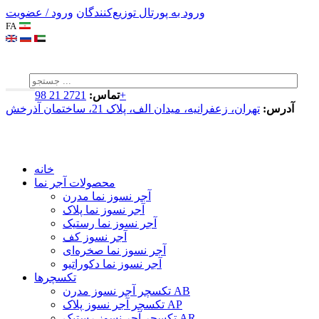
ورود به پورتال توزیع‌کنندگان
ورود / عضویت
FA
2721 21 98+
تماس:
آدرس:
تهران، زعفرانیه، میدان الف، پلاک 21، ساختمان آذرخش
خانه
محصولات آجر نما
آجر نسوز نما مدرن
آجر نسوز نما پلاک
آجر نسوز نما رستیک
آجر نسوز کف
آجر نسوز نما صخره‌ای
آجر نسوز نما دکوراتیو
تکسچرها
تکسچر آجر نسوز مدرن AB
تکسچر آجر نسوز پلاک AP
تکسچر آجر نسوز رستیک AR