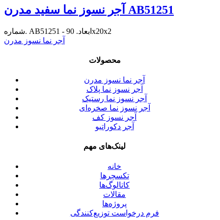
آجر نسوز نما سفید مدرن AB51251
شماره. AB51251 - ابعاد. 90x20x2
آجر نما نسوز مدرن
محصولات
آجر نما نسوز مدرن
آجر نسوز نما پلاک
آجر نسوز نما رستیک
آجر نسوز نما صخره‌ای
آجر نسوز کف
آجر دکوراتیو
لینک‌های مهم
خانه
تکسچرها
کاتالوگ‌ها
مقالات
پروژه‌ها
فرم درخواست توزیع‌کنندگی