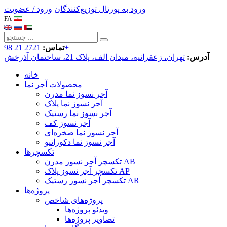
ورود به پورتال توزیع‌کنندگان
ورود / عضویت
FA
2721 21 98+
تماس:
آدرس:
تهران، زعفرانیه، میدان الف، پلاک 21، ساختمان آذرخش
خانه
محصولات آجر نما
آجر نسوز نما مدرن
آجر نسوز نما پلاک
آجر نسوز نما رستیک
آجر نسوز کف
آجر نسوز نما صخره‌ای
آجر نسوز نما دکوراتیو
تکسچرها
تکسچر آجر نسوز مدرن AB
تکسچر آجر نسوز پلاک AP
تکسچر آجر نسوز رستیک AR
پروژه‌ها
پروژه‌های شاخص
ویدئو پروژه‌ها
تصاویر پروژه‌ها