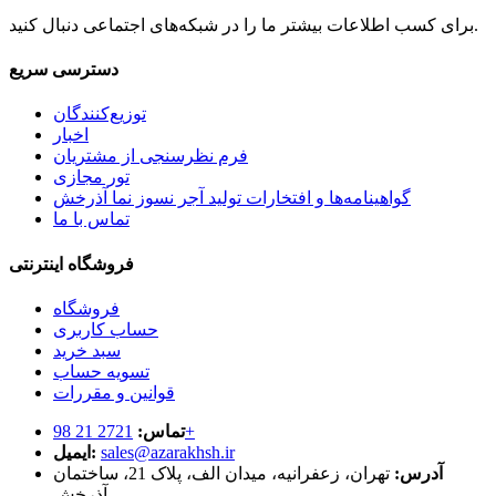
برای کسب اطلاعات بیشتر ما را در شبکه‌های اجتماعی دنبال کنید.
دسترسی سریع
توزیع‌کنندگان
اخبار
فرم نظرسنجی از مشتریان
تور مجازی
گواهینامه‌ها و افتخارات تولید آجر نسوز نما آذرخش
تماس با ما
فروشگاه اینترنتی
فروشگاه
حساب کاربری
سبد خرید
تسویه حساب
قوانین و مقررات
2721 21 98+
تماس:
sales@azarakhsh.ir
ایمیل:
آدرس:
تهران، زعفرانیه، میدان الف، پلاک 21، ساختمان
آذرخش