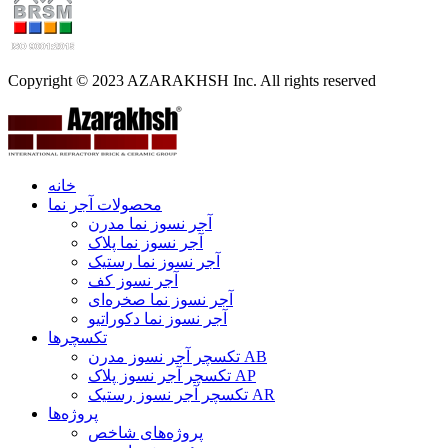
Copyright © 2023 AZARAKHSH Inc. All rights reserved
خانه
محصولات آجر نما
آجر نسوز نما مدرن
آجر نسوز نما پلاک
آجر نسوز نما رستیک
آجر نسوز کف
آجر نسوز نما صخره‌ای
آجر نسوز نما دکوراتیو
تکسچرها
تکسچر آجر نسوز مدرن AB
تکسچر آجر نسوز پلاک AP
تکسچر آجر نسوز رستیک AR
پروژه‌ها
پروژه‌های شاخص