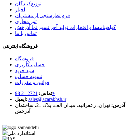
توزیع‌کنندگان
اخبار
فرم نظرسنجی از مشتریان
تور مجازی
گواهینامه‌ها و افتخارات تولید آجر نسوز نما آذرخش
تماس با ما
فروشگاه اینترنتی
فروشگاه
حساب کاربری
سبد خرید
تسویه حساب
قوانین و مقررات
2721 21 98+
تماس:
sales@azarakhsh.ir
ایمیل:
آدرس:
تهران، زعفرانیه، میدان الف، پلاک 21، ساختمان
آذرخش