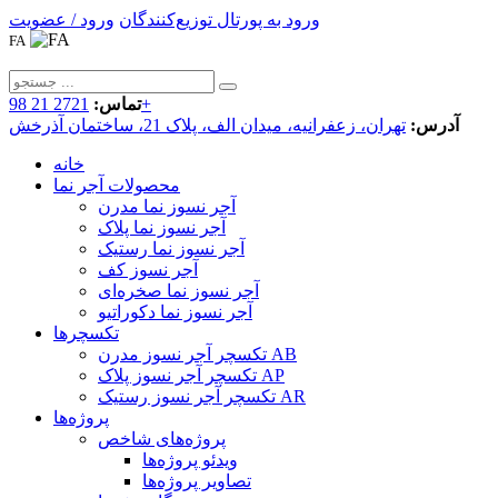
ورود به پورتال توزیع‌کنندگان
ورود / عضویت
FA
2721 21 98+
تماس:
آدرس:
تهران، زعفرانیه، میدان الف، پلاک 21، ساختمان آذرخش
خانه
محصولات آجر نما
آجر نسوز نما مدرن
آجر نسوز نما پلاک
آجر نسوز نما رستیک
آجر نسوز کف
آجر نسوز نما صخره‌ای
آجر نسوز نما دکوراتیو
تکسچرها
تکسچر آجر نسوز مدرن AB
تکسچر آجر نسوز پلاک AP
تکسچر آجر نسوز رستیک AR
پروژه‌ها
پروژه‌های شاخص
ویدئو پروژه‌ها
تصاویر پروژه‌ها