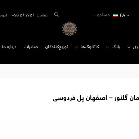
FA
تماس:
2721 21 98+
آدرس
ری
بلاگ
کاتالوگ‌ها
توزیع‌کنندگان
صادرات
درباره ما
تمان گلنور – اصفهان پل فردوسی