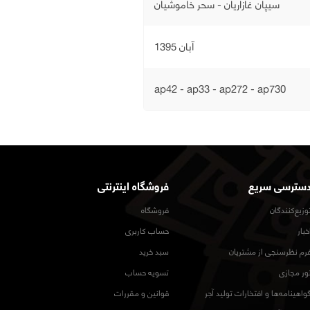
سیپان غازاریان - سحر خاموشیان
آبان 1395
ap42 - ap33 - ap272 - ap730
سترسی سریع
فروشگاه اینترنتی
وزیع‌کنندگان
فروشگاه
خبار
حساب کاربری
رم نظرسنجی از مشتریان
سبد خرید
ور مجازی
تسویه حساب
واهینامه‌ها و افتخارات تولید آجر
قوانین و مقررات