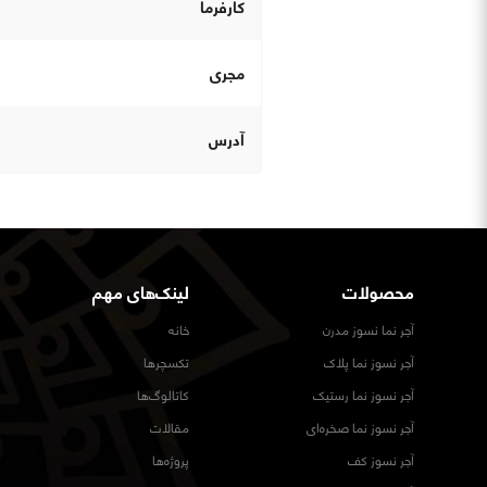
کارفرما
مجری
آدرس
محصولات
لینک‌های مهم
آجر نما نسوز مدرن
خانه
آجر نسوز نما پلاک
تکسچرها
آجر نسوز نما رستیک
کاتالوگ‌ها
آجر نسوز نما صخره‌ای
مقالات
آجر نسوز کف
پروژه‌ها