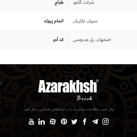
شرکت گلنور
طراح
سیپان غازاریان
اتمام پروژه
اصفهان، پل فردوسی
كد آجر
د
ت
ا
برای کسب اطلاعات بیشتر ما را در شبکه‌های اجتماعی دنبال کنید.
ف
ت
گ