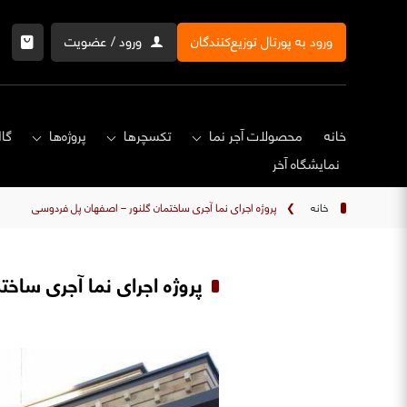
ورود به پورتال توزیع‌کنندگان
ورود / عضویت
خانه
محصولات آجر نما
تکسچرها
پروژه‌ها
گال
نمایشگاه‌ آخر
خانه
❯
پروژه اجرای نما آجری ساختمان گلنور – اصفهان پل فردوسی
پروژه اجرای نما آجری ساخ