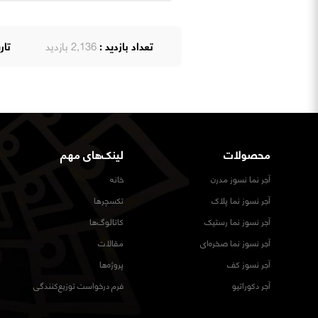
تعداد بازدید :
2,136 بازدید
تار
محصولات
لینک‌های مهم
آجر نما نسوز مدرن
خانه
آجر نسوز نما پلاک
تکسچرها
آجر نسوز نما رستیک
کاتالوگ‌ها
آجر نسوز نما صخره‌ای
مقالات
آجر نسوز کف
پروژه‌ها
آجر دکوراتیو
فرم درخواست توزیع‌کنندگی