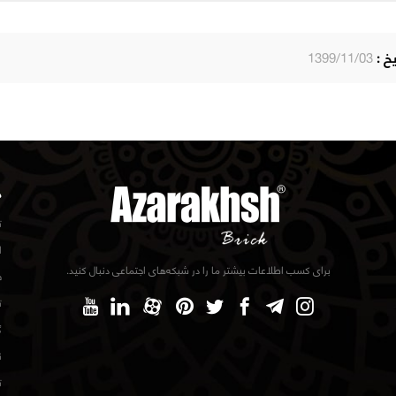
یخ :
1399/11/03
د
ت
ا
برای کسب اطلاعات بیشتر ما را در شبکه‌های اجتماعی دنبال کنید.
ف
ت
گ
ن
ت