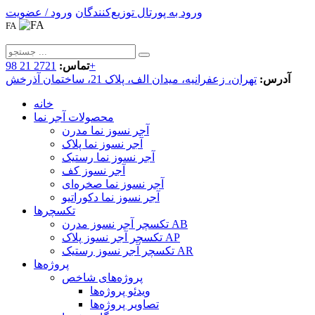
ورود به پورتال توزیع‌کنندگان
ورود / عضویت
FA
2721 21 98+
تماس:
آدرس:
تهران، زعفرانیه، میدان الف، پلاک 21، ساختمان آذرخش
خانه
محصولات آجر نما
آجر نسوز نما مدرن
آجر نسوز نما پلاک
آجر نسوز نما رستیک
آجر نسوز کف
آجر نسوز نما صخره‌ای
آجر نسوز نما دکوراتیو
تکسچرها
تکسچر آجر نسوز مدرن AB
تکسچر آجر نسوز پلاک AP
تکسچر آجر نسوز رستیک AR
پروژه‌ها
پروژه‌های شاخص
ویدئو پروژه‌ها
تصاویر پروژه‌ها