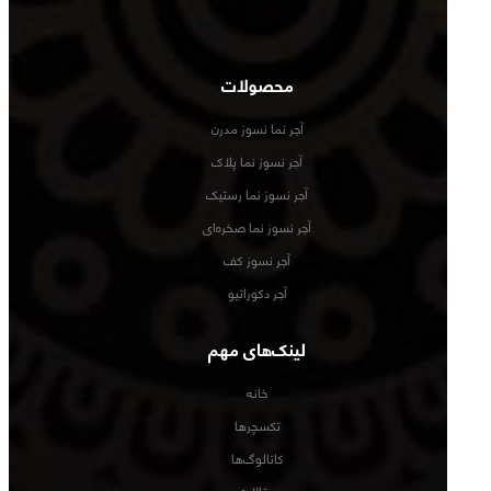
محصولات
آجر نما نسوز مدرن
آجر نسوز نما پلاک
آجر نسوز نما رستیک
آجر نسوز نما صخره‌ای
آجر نسوز کف
آجر دکوراتیو
لینک‌های مهم
خانه
تکسچرها
کاتالوگ‌ها