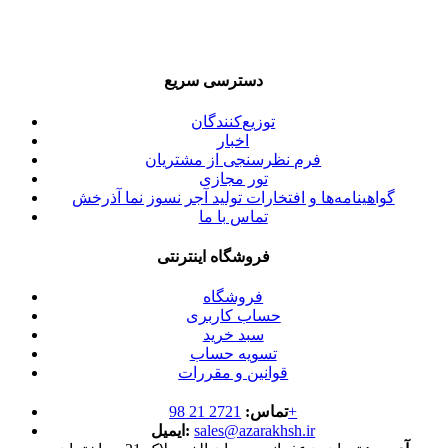
دسترسی سریع
توزیع‌کنندگان
اخبار
فرم نظرسنجی از مشتریان
تور مجازی
گواهینامه‌ها و افتخارات تولید آجر نسوز نما آذرخش
تماس با ما
فروشگاه اینترنتی
فروشگاه
حساب کاربری
سبد خرید
تسویه حساب
قوانین و مقررات
2721 21 98+
تماس:
sales@azarakhsh.ir
ایمیل: