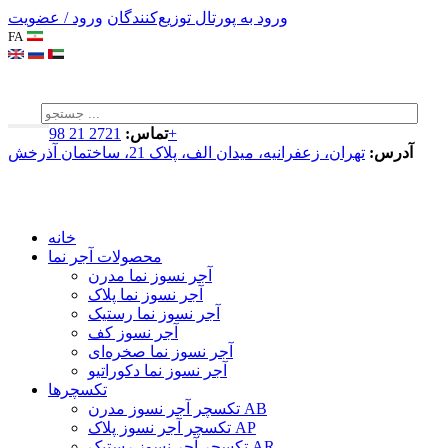
ورود به پورتال توزیع‌کنندگان
ورود / عضویت
FA
2721 21 98+
تماس:
آدرس:
تهران، زعفرانیه، میدان الف، پلاک 21، ساختمان آذرخش
خانه
محصولات آجر نما
آجر نسوز نما مدرن
آجر نسوز نما پلاک
آجر نسوز نما رستیک
آجر نسوز کف
آجر نسوز نما صخره‌ای
آجر نسوز نما دکوراتیو
تکسچرها
تکسچر آجر نسوز مدرن AB
تکسچر آجر نسوز پلاک AP
تکسچر آجر نسوز رستیک AR