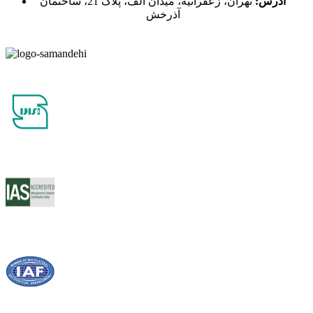
آدرس:
تهران، زعفرانیه، میدان الف، پلاک 21، ساختمان
آذرخش