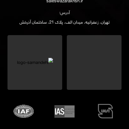
sales@azarakhsh.ir
آدرس:
تهران، زعفرانیه، میدان الف، پلاک 21، ساختمان آذرخش