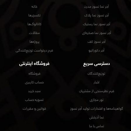
آجر نما نسوز مدرن
خانه
آجر نسوز نما پلاک
تکسچرها
آجر نسوز نما رستیک
کاتالوگ‌ها
آجر نسوز نما صخره‌ای
مقالات
آجر نسوز کف
پروژه‌ها
آجر دکوراتیو
فرم درخواست توزیع‌کنندگی
دسترسی سریع
فروشگاه اینترنتی
توزیع‌کنندگان
فروشگاه
اخبار
حساب کاربری
فرم نظرسنجی از مشتریان
سبد خرید
تور مجازی
تسویه حساب
گواهینامه‌ها و افتخارات تولید آجر نسوز
قوانین و مقررات
نما آذرخش
تماس با ما