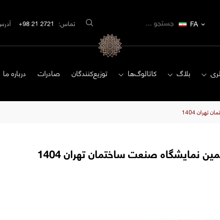
FA
تماس:
2721 21 98+
آدرس
ری
بلاگ
کاتالوگ‌ها
توزیع‌کنندگان
صادرات
درباره ما
تهران 1404
ن نمایشگاه صنعت ساختمان تهران 1404