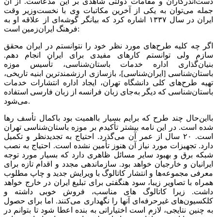
دست‌اندرکاران و مقامات دولتی شاهدی بر این مدعاست. از آن
جمله می‌توان به یکی از آخرین مکاتبات وی با نخست‌وزیر وقت
ایران در سال ۱۳۳۷ اشاره کرد که بیانگر گوشه‌ای از علاقه او به
فرهنگ ایران‌زمین است:
اگر چه کلیه طرح‌های مورد نظر خود را نتوانستم در ایران محقق
سازم ولی توانستم کارهای مفیدی برای ایران انجام دهم.
بنیان‌گذاری اداره خدمات باستان‌شناسی، تأسیس موزه
باستان‌شناسی [ایران‌شناسی]، بازسازی ارزشمندترین ابنیه تاریخی،
تهیه طرح‌های کلی دانشگاه تهران، ایجاد اداره انتشارات خدمات
باستان‌شناسی که دیگر به‌جای زبان فرانسه از زبان فارسی استفاده
می‌شود.
بااین‌حال چند طرح که برایم بسیار بااهمیت بود باکمال تأسف رها
شده است. در این نامه بیشتر تأکیدم بر موزه باستان‌شناسی تهران
است. ۲۰ سال از عمر آن می‌گذرد. احتیاج به تجدیدنظر و تکمیل
دارد. تجهیزات مورد نیاز آن هنوز تأمین نشده است. احتیاج به نصب
شبکه برق و بهبود سایر مسائل ظاهری دارد که بسیار مورد توجه
ایرانیان و خارجیان خواهد بود. سازماندهی مجدد و اقدام تازه برای
معرفی مجموعه‌ها و انتشار کاتالوگ با ویرایش جدید و چاپ مطلوب
همراه با تصاویر زیبا، سود هنگفتی برای تبلیغ ایران در خارج خواهد
داشت. زیرا کاتالوگ های مناسب، فروش خوبی داشته و
کلکسیون‌های غیرحرفه‌ای آنها را نگهداری می‌کنند. اما برای حصول
به چنین نتایجی، لازم است اختیاراتی به بنده اعطا شود تا بتوانم در