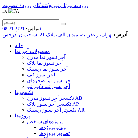
ورود به پورتال توزیع‌کنندگان
ورود / عضویت
FA
2721 21 98+
تماس:
آدرس:
تهران، زعفرانیه، میدان الف، پلاک 21، ساختمان آذرخش
خانه
محصولات آجر نما
آجر نسوز نما مدرن
آجر نسوز نما پلاک
آجر نسوز نما رستیک
آجر نسوز کف
آجر نسوز نما صخره‌ای
آجر نسوز نما دکوراتیو
تکسچرها
تکسچر آجر نسوز مدرن AB
تکسچر آجر نسوز پلاک AP
تکسچر آجر نسوز رستیک AR
پروژه‌ها
پروژه‌های شاخص
ویدئو پروژه‌ها
تصاویر پروژه‌ها