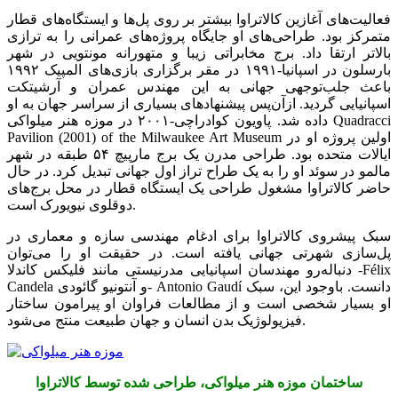
فعالیت‌های آغازین کالاتراوا بیشتر بر روی پل‌ها و ایستگاه‌های قطار
متمرکز بود. طراحی‌های او جایگاه پروژه‌های عمرانی را به ترازی
بالاتر ارتقا داد. برج مخابراتی زیبا و متهورانه مونتویی در شهر
بارسلون در اسپانیا-۱۹۹۱ در مقر برگزاری بازی‌های المپیک ۱۹۹۲
باعث جلب‌توجهی جهانی به این مهندس عمران و آرشیتکت
اسپانیایی گردید. ازآن‌پس پیشنهادهای بسیاری از سراسر جهان به او
داده شد. پاویون کوادراچی-۲۰۰۱ در موزه هنر میلواکی Quadracci
Pavilion (2001) of the Milwaukee Art Museum اولین پروژه او در
ایالات متحده بود. طراحی مدرن یک برج مارپیچ ۵۴ طبقه در شهر
مالمو در سوئد او را به یک طراح تراز اول جهانی تبدیل کرد. در حال
حاضر کالاتراوا مشغول طراحی یک ایستگاه قطار در محل برج‌های
دوقلوی نیویورک است.
سبک پیشروی کالاتراوا برای ادغام مهندسی سازه و معماری در
پل‌سازی شهرتی جهانی یافته است. در حقیقت او را می‌توان
دنباله‌رو مهندسان اسپانیایی مدرنیستی مانند فلیکس کاندلا -Félix
Candela و آنتونیو گائودی- Antonio Gaudí دانست. باوجود این، سبک
او بسیار شخصی است و از مطالعات فراوان او پیرامون ساختار
فیزیولوژیک بدن انسان و جهان طبیعت منتج می‌شود.
ساختمان موزه هنر میلواکی، طراحی شده توسط کالاتراوا