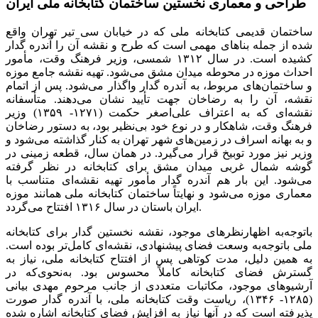
طراحی و معماری نخستین ساختمان کتابخانه ملی ایران
ساختمان قدیمی کتابخانه ملی که در خیابان سی تیر تهران واقع
شده از جمله بناهای مهمی است که طرح و نقشه آن را آندره گدار
کشیده است. در سال ۱۳۱۲ شمسی، وزیر فرهنگ وقت، مأمور
احداث موزه در محوطه میدان مشق می‌شود. تهیه نقشه جامع موزه
و ساختمان‌های مربوط، به آندره گدار واگذار می‌شود. پس از اتمام
نقشه، آن را به رضاخان جهت تأیید نشان می‌دهند. متأسفانه
نقشه‌ای که به اعتراف علی‌اصغر حکمت (۱۲۷۱- ۱۳۵۹) وزیر
فرهنگ وقت، شاهکار و در نوع خود بی‌نظیر بود، به دستور رضاخان
و به بهانه اسراف در زمین‌های شهر تهران به کنار گذاشته می‌شود و
وزیر نیز مورد توبیخ قرار می‌گیرد. در همان سال، قطعه زمینی در
گوشه شمال غربی میدان مشق برای کتابخانه در نظر گرفته
می‌شود. این بار هم آندره گدار مأمور تهیه نقشه‌ای متناسب با
معماری موزه می‌شود و نهایتاً ساختمان کتابخانه ملی همانند موزه
ایران باستان در سال ۱۳۱۶ افتتاح می‌گردد.
باتوجه‌به اظهارنظرهای موجود، نقشه نخستین گدار برای کتابخانه
ملی باتوجه‌به وسعت فضای پیشنهادی، نقشه‌ای کامل‌تر بوده است.
به همین دلیل، مدت کوتاهی پس از افتتاح کتابخانه ملی، نیاز به
گسترش فضای کتابخانه کاملاً محسوس بود. به‌نحوی‌که در
آرشیوهای موجود، مکاتبات متعددی از جانب مرحوم مهدی بیانی
(۱۲۸۵- ۱۳۴۶)، ریاست وقت کتابخانه ملی، با آندره گدار صورت
پذیرفته است که در آنها نیاز به افزایش فضای کتابخانه اشاره شده