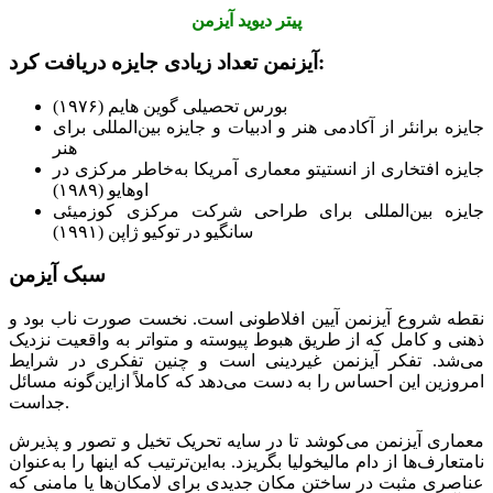
پیتر دیوید آیزمن
آیزنمن تعداد زیادی جایزه دریافت کرد:
بورس تحصیلی گوین هایم (۱۹۷۶)
جایزه برانئر از آکادمی هنر و ادبیات و جایزه بین‌المللی برای
هنر
جایزه افتخاری از انستیتو معماری آمریکا به‌خاطر مرکزی در
اوهایو (۱۹۸۹)
جایزه بین‌المللی برای طراحی شرکت مرکزی کوزمیئی
سانگیو در توکیو ژاپن (۱۹۹۱)
سبک آیزمن
نقطه شروع آیزنمن آیین افلاطونی است. نخست صورت ناب بود و
ذهنی و کامل که از طریق هبوط پیوسته و متواتر به واقعیت نزدیک
می‌شد. تفکر آیزنمن غیردینی است و چنین تفکری در شرایط
امروزین این احساس را به دست می‌دهد که کاملاً ازاین‌گونه مسائل
جداست.
معماری آیزنمن می‌کوشد تا در سایه تحریک تخیل و تصور و پذیرش
نامتعارف‌ها از دام مالیخولیا بگریزد. به‌این‌ترتیب که اینها را به‌عنوان
عناصری مثبت در ساختن مکان جدیدی برای لامکان‌ها یا مامنی که