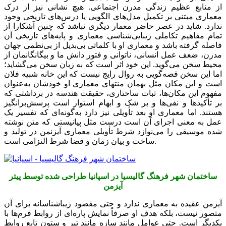
از منابع عظیم زندگی مدرن اجتماعی. هیچ نشانی نیز از درک
معماری مبتنی بر تکمیل مدل‌های الگویی یا درس‌های تاریخی وجود
ندارد. شاید در عصر حاضر معمار دیگری نباشد که چنین آشکارا از
تمام مفاهیم تکاملی زیبایی‌شناسی معماری و پایه‌های تاریخی آن
فاصله گرفته باشد و معماری او با کلماتی بی‌بدیل از بی‌نظمی جهان
مدرن، ضعف عمل انسانی، ناتوانی و فتور دانش ما و بیگانگانمان از
محیط سخن می‌گوید. این خود اثر است که به زبان سخن می‌گشاید؛
اما این سخن قصه‌گویی به روال رایج نیست که این خانه شبیه فلان
است و این مکان مثل بهمان منتهای معماری او خودشان به‌عنوان
مفهوم این مکان‌ها، ثبات ساختاری، حقیقت هندسه در برداشتی که
بر تأکیدها و نفی‌ها و بر شک و ابهام استوار است پرسش‌برانگیز
هستند. اما معماری او بعد تأویلی نیز دارد به‌گونه‌ای که تفسیر یک
عمل به معنی اجرای آن است درست مثل پیانیستی که متن نوشته
شده موسیقی را می‌نوازد شرط تأویلی معماری آیزنمن در تولید و
ساخت و بیان زمان و فضا شرط التزامی است.
ساختمان شهر فرهنگ گالیسیا در اسپانیا طراحی شده توسط پیتر
آیزمن
آیزمن عقیده به معماری ندارد و حتی مقصود زیباشناسانه برای آن
متصور نیست، بلکه هدف او صرفاً نمایش پاره‌ای از روابط فرم‌ها با
یکدیگر است. حتی عوامل مانند سازه مانند تیر و ستون تابع روابط