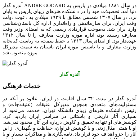
آندره گدار ANDRE GODARD در سال ۱۸۸۱ میلادی در پاریس به
دنیا آمد. تحصیلات خود را در دانشکده هنرهای زیبای پاریس به پایان
برد. در سال ۱۳۰۷ شمسی مطابق با ۱۹۲۹ میلادی به دعوت دولت
وقت ایران، برای سازماندهی و راه‌اندازی اداره کل باستان‌شناسی
وارد ایران شد. به‌موجب قراردادی رسمی که به امضای وزیر وقت
معارف رسیده بود، اداره موزه وزارت معارف را تا سال ۱۳۱۲
عهده‌دار بود. از ابتدای سال ۱۳۱۳ با حفظ سمت، به ریاست کتابخانه
وزارت معارف و با تأسیس موزه ایران باستان به سمت مدیرکل
موزه منصوب شد.
آندره گدار
خدمات فرهنگی
آندره گدار در مدت ۳۲ سال اقامت در ایران، علاوه بر آنکه در
مسئولیت‌های متعددی همچون مدیرکل عتیقات (عتیقه‌جات) و
رئیس دانشکده هنرهای زیبای دانشگاه تهران، خدمت می‌نمود از
بسیاری آثار تاریخی و باستانی در سراسر ایران بازدید کرد.
کوشش‌های او تنها به تحقیق و کاوش درباره این آثار محدود نمی‌شد.
او با همتی مثال‌زدنی و با کوشش فراوان، حفاظت و نگهداری از این
آثار را جزو اهداف خود قرار داد. نامه‌نگاری‌ها و مذاکرات بسیار او با