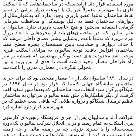
مورد استفاده قرار داد. ازآنجایی‌که در ساختمان‌هایی که با اسکلت
فلزی بنا می‌شوند معمولاً غیر یک یا دودهنه دیوار برشی در سایر
نقاط ساختمان نه‌تنها عضو باربری وجود ندارد که به‌عنوان‌مثال از
دیوارهای ساختمان فقط به دلیل پوشندگی و محافظت سرمایی
گرمایی استفاده می‌شود و هیچ خاصیت باربری ندارد. سالیوان با
علم به این نکته در ساختمان‌های بلند از پنجره‌هایی با ابعاد بزرگ
بهره می‌برد که نه‌تنها باعث روشنایی بیشتر فضای داخلی می‌شد که
با حذف دیوارها و ضخامت پایین شیشه‌های پنجره سطح مفید
ساختمان افزایش یافت. توجه سالیوان به مزایای اسکلت فلزی
موجب شد محدودیت‌های دست‌وپاگیر مهندسی که همیشه بر سر
راه طراحان معمار وجود داشته است تا حدی از بین برود و این
تحولی شگرف در معماری مدرن را باعث شد.
در سال ۱۸۹۰ سالیوان یکی از ۱۰ معمار منتخبی بود که برای اجرای
ساختمان نمایشگاه جهانی کلمبیا که قرار بود در سال ۱۸۹۳ در
شیکاگو برگزار شود انتخاب شد. ساختمانی که بعدها شهر سفید لقب
گرفت. از دیگر شاهکارهای خلق شده سالیوان می‌توان به ساختمان
عظیم ترمینال شیکاگو و دروازه طلایی که طاقی است عظیم که در
شهر سفید قرار دارد اشاره کرد.
شراکت آدلد و سالیوان پس از اجرای فروشگاه زنجیره‌ای کارسون
پیری اسکات به اتمام رسید و در پی انحلال شرکت سالیوان یک دوره
بیست‌ساله را با سیری نزولی چه در زمینه مالی و چه زمینه
احساسی سپری کرد. از او به‌پاس تلاش‌ها و زحمات بسیار در هنر