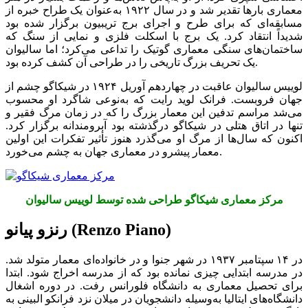
معماری بارها تقدیر شد و در سال ۱۹۲۲ به‌عنوان یک طراح خبره از
مسابقه‌ای که برای طرح و اجرای برج تریبیون برگزار شده بود
شدیداً انتقاد کرد. یک برج با اسکلت فلزی و نمایی از سنگ که
ساختمان‌های سنگی معماری گوتیک را تداعی می‌کرد؛ اما سالیوان
یک تحریف بزرگ تاریخی را در طراحی آن کشف کرده بود.
لوییس سالیوان عاقبت در چهاردهم آوریل ۱۹۲۴ در شیکاگو چشم از
جهان فروبست. فرانک لوید رایت که به‌نوعی شاگرد او محسوب
می‌شد مراسم تدفین این معمار بزرگ را که در زمان مرگ فقیر و
تنها در اتاق هتلی در شیکاگو درگذشته بود آبرومندانه برگزار کرد.
اکنون که سال‌ها از مرگ او می‌گذرد هنوز تأثیر تفکرات این اولین
معمار پیشرو در معماری جهان به چشم می‌خورد.
مرکز معماری شیکاگو طراحی شده توسط لوییس سالیوان
رنزو پیانو (Renzo Piano)
در ۱۴ سپتامبر ۱۹۳۷ در شهر جنوا و در خانواده‌ای معمار متولد شد.
در مدرسه ابتدایی چیزی نمانده بود که از مدرسه اخراج شود. ابتدا
برای تحصیل معماری به دانشگاه فلورانس رفت. در دوره اشغال
دانشگاه‌های ایتالیا به‌وسیله دانشجویان در میلان نزد فرانکو البینی به