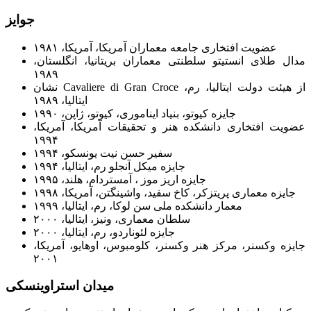
جوایز
عضویت افتخاری جامعه معماران آمریکا، آمریکا، ۱۹۸۱
مدال طلای انستیتو سلطنتی معماران بریتانیا، انگلستان،
۱۹۸۹
نشان Cavaliere di Gran Croce از هیئت دولت ایتالیا، رم،
ایتالیا، ۱۹۸۹
جایزه کیوتو، بنیاد ایناموری، کیوتو، ژاپن، ۱۹۹۰
عضویت افتخاری دانشکده هنر و تحقیقات آمریکا، آمریکا،
۱۹۹۴
سفیر حسن نیت یونسکو، ۱۹۹۴
جایزه میکل آنجلو رم، ایتالیا، ۱۹۹۴
جایزه اریز موز ، آمستردام، هلند، ۱۹۹۵
جایزه معماری پریتزکر، کاخ سفید، واشینگتن، آمریکا، ۱۹۹۸
معمار دانشکده ملی سن لوکا، رم، ایتالیا، ۱۹۹۹
سلطان معماری، ونیز، ایتالیا، ۲۰۰۰
جایزه لئوناردو، رم، ایتالیا، ۲۰۰۰
جایزه وکسنر، مرکز هنر وکسنر، کلومبوس، اوهایو، آمریکا،
۲۰۰۱
میدان استراوینسکی