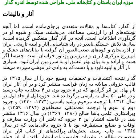
موزه ایران باستان و کتابخانه ملی، طراحی شده توسط آندره گدار
آثار و تالیفات
از گدار، کتاب‌ها و مقالات متعددی برجای‌مانده است. اما آنچه
نوشته‌های او را ارزشی مضاعف می‌بخشد، سبک و شیوه او در
گردآوری اطلاعات است. آنچه در آثار گدار منعکس گردیده است،
سال‌ها تلاش خستگی‌ناپذیر در راه شناسایی آثار و ابنیه تاریخی ایران
از آذربایجان و کوه‌های صعب‌العبور آن گرفته تا بیابان‌های خشک و
لم‌یزرع مرکزی ایران و سرزمین پهناور خراسان است. چه‌بسا اگر
همت و اراده و به بیان بهتر عشق او به سرزمین ایران نبود، بسیاری
از آثار و ابنیه نابود و یا دست‌کم به وادی فراموشی سپرده می‌شد.
گدار نتیجه اکتشافات و تحقیقات وسیع خود را از سال ۱۳۱۵ در
قالب جزواتی سالانه به زبان فرانسه منتشر کرد و بر آن آثار ایران
نام نهاد. این اثر گران‌بها که در ۸ جزوه بود، در ۴ مجلد به چاپ رسید
و در طی ۵۰ سال به پارسی برگردانده شد. جزوه اول از جلد اول در
سال ۱۳۱۴ با ترجمه مرحوم رشید یاسمی (۱۲۷۴- ۱۳۳۰) و جزوه
دوم و سوم با ترجمه محمدتقی مصطفوی (۱۲۸۴- ۱۳۵۹) و
ویراستاری علمی پاشا صالح (۱۲۸۰- ۱۳۶۹) در سال ۱۳۱۶ منتشر
شد. در فاصله انتشار این ۳ جزوه که ناشر آن وزارت معارف و
اوقات و صنایع مستظرفه بود با ۵ جزوه باقی‌مانده که در سال
۱۳۶۵ به چاپ رسید، بخش‌های پراکنده‌ای از کتاب آثار ایران
به‌صورت مقاله در نشریات فارسی‌زبان انتشار یافت. از آن جمله