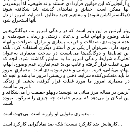
و ازآنجایی‌که این قوانین قراردادی هستند و نه طبیعی، لذا برهم‌زدن
آنها ممکن است. حقایق و نمادهای گذشته باید شکافته شوند
(دیکانستراکشن شوند) و مفاهیم جدید مطابق با شرایط امروز از دل
آنها استخراج شود.
پیتر آیزنمن بر این باور است که در زندگی امروز ما، دوگانگی‌هایی
مانند وضوح و ابهام، ثبات و بی‌ثباتی، زشتی و زیبایی، سودمندی و
عدم سودمندی، صداقت و فریب، پایداری و تزلزل، صراحت و ایهام
وجود دارد. نمی‌توان از یکی برای استتار دیگری استفاده کرد، بلکه
این تقابل‌ها و دوگانگی‌ها می‌بایست در ساحت معماری به‌عنوان
تجلی‌گاه شرایط زندگی امروز ما به نمایش گذاشته شود. آنچه که
مورد غفلت قرار گرفته و غایب بوده؛ عدم تقارن، عدم وضوح، ابهام،
ایهام، بی‌ثباتی، فریب، زشتی و عدم سودمندی است. معماری امروز
ما باید منعکس‌کننده شرایط ذهنی و زیستی امروز ما باشد و آنچه که
در معماری امروز ما مورد غفلت قرار گرفته، بخشی از زندگی
امروز ما است.
آیزنمن در مقاله مرز میانی می‌نویسد: دوپهلو حقیقت را می‌شکافد و
این امکان را می‌دهد که ببینیم حقیقت چه چیزی را سرکوب نموده
است.
معماری مقوایی او وارونه است، بی‌جهت است…
کارهایش ضد کارکرد نیست؛ بلکه ضد نمادگرایی کارکرد است…