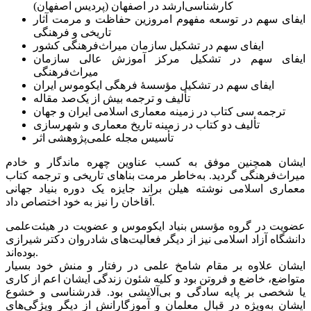
کارشناسی‌ارشد در اصفهان (پردیس اصفهان)
ایفای سهم در توسعه مفهوم امروزین حفاظت و مرمت آثار
تاریخی و فرهنگی
ایفای سهم در تشکیل سازمان میراث‌فرهنگی کشور
ایفای سهم در تشکیل مرکز آموزش عالی سازمان
میراث‌فرهنگی
ایفای سهم در تشکیل مؤسسهٔ فرهگی ایکوموس ایران
تألیف و ترجمه بیش از یک‌صد مقاله
ترجمه سی کتاب در زمینه معماری اسلامی ایران و جهان
تألیف دو کتاب در زمینه تاریخ معماری و شهرسازی
تأسیس مجله علمی‌پژوهشی اثر
ایشان همچنین موفق به کسب عناوین چهره ماندگار و خادم
میراث‌فرهنگی گردید. به‌خاطر مرمت بناهای تاریخی و ترجمه کتاب
معماری اسلامی نوشته هیلن براند جایزه یک دوره بنیاد جهانی
آقاخان را نیز به خود اختصاص داد.
عضویت در گروه مؤسس بنیاد ایکوموس و عضویت در هیئت‌علمی
دانشگاه آزاد اسلامی نیز از دیگر فعالیت‌های شادروان دکتر شیرازی
بوده‌اند.
ایشان علاوه بر مقام شامخ علمی در رفتار و منش خود بسیار
متواضع، خاضع و فروتن بود و کلیه شئون زندگی ایشان اعم از کاری
یا شخصی بر پایه سادگی و بی‌آلایشی بود. قدرشناسی و خشوع
ایشان به‌ویژه در قبال معلمان و آموزگارانش از دیگر ویژگی‌های