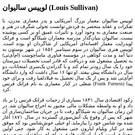
لوییس سالیوان (Louis Sullivan)
لوییس سالیوان معمار بزرگ آمریکایی و پدر معماری مدرن، با
تفکرات و عقاید منحصر به فردش توانست تحولی شگرف در هنر و
صنعت معماری به وجود آورد و تأثیرات عمیق او بر کسی پوشیده
نیست. سالیوان بنیان‌گذار مدرسه معماران شیکاگو است و فرانک
لویدرایت معمار افسانه‌ای آمریکایی از شاگردان او بوده است.
لوییس هنری سالیوان در سوم سپتامبر ۱۸۵۶ در شهر بوستون به
دنیا آمد و مدت کوتاهی در مؤسسه فناوری ماساچوست (ام‌آی‌تی)
به تحصیل مشغول شد و دریافت که قادر است تحصیلات دبیرستان
خود را یک سال زودتر تمام کند و با گذراندن یک‌سری امتحانات، دو
سال در دانشگاه پیش بیفتد. او تنها ۱۶ سال داشت که وارد دانشگاه
ام‌آی‌تی شد و پس از یک سال تحصیل به فیلادلفیا رفت و برای خود
شغلی در کنار معماری به نام فرانک فرنس (Frank Furness) پیدا
کرد.
رکود اقتصادی سال ۱۸۳۱ بسیاری از زحمات فرانک فرنس را بر باد
داد و او به واسطه مشکلات مالی مجبور به اخراج سالیوان شد. در
این زمان سالیوان به شیکاگو رفت تا در جریان ساختمان‌سازی آن
شهر که پس از وقوع یک آتش‌سوزی گسترده در سال ۱۸۷۱ آغاز
شده بود شانس خود را بیازماید. او خیلی خوش‌شانس بود که موفق
شد در کنار ویلیام لبارون جنی مشغول به کار شود. جنی اولین
معماری است که از اسکلت فلزی در اجرای ساختمان بهره برده.