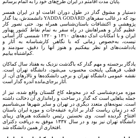
پایان مدت اقامتم در ایران طرح‌های خود را به اتمام برسانم.
دستیار و مشوق گدار در طول دوران اقامت او در ایران همسر
دانشمندش، یدا گدار YADDA GODARD بود که در غالب سفرهای
پژوهشی و اکتشافات باستان‌شناسی همراه بود. حتی تصور کار
عظیم گدار و همراهانش در راه سفر به تمام نقاط کشور پهناور
ایران و با امکانات اندک دهه‌های ۱۳۱۰ و ۱۳۲۰ شمسی کار آسانی
نیست، به‌خصوص زمانی که با نگاهی کارشناسانه به آثار و
یادداشت‌های او نظر بیفکنیم و هنوز آنها را دقیق، سودمند و
کم‌اشتباه بیابیم.
یادگار برجسته و مهم گدار که باگذشت نزدیک به هفتاد سال کماکان
قطب فرهنگی پایتخت محسوب می‌شود، دانشگاه تهران است.
نقشه عمومی دانشگاه تهران و برخی دانشکده‌ها و تالارهای آن، از
آثار برجای‌مانده آندره گدار است.
موزه مردم‌شناسی که در محوطه کاخ گلستان واقع شده، نیز از
جمله بناهایی است که گدار در ساخت و راه‌اندازی آن دخالت داشته
است. نمونه‌های متعدد دیگری در تهران و سایر شهرها می‌شناسیم
که در زمان ریاست گدار بر اداره عتیقه‌جات و موزه ایران باستان
افتتاح گردیده است. وی نخستین رئیس دانشکده هنرهای زیبای
دانشگاه تهران نیز بود و در سال ۱۳۳۷ موفق به دریافت دکترای
افتخاری از همین دانشگاه شد.