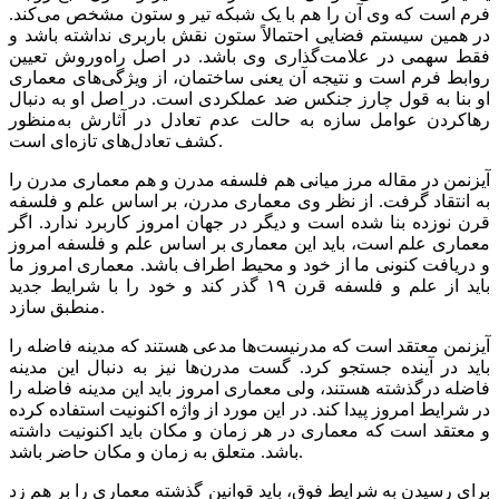
فرم است که وی آن را هم با یک شبکه تیر و ستون مشخص می‌کند.
در همین سیستم فضایی احتمالاً ستون نقش باربری نداشته باشد و
فقط سهمی در علامت‌گذاری وی باشد. در اصل راه‌وروش تعیین
روابط فرم است و نتیجه آن یعنی ساختمان، از ویژگی‌های معماری
او بنا به قول چارز جنکس ضد عملکردی است. در اصل او به دنبال
رهاکردن عوامل سازه به حالت عدم تعادل در آثارش به‌منظور
کشف تعادل‌های تازه‌ای است.
آیزنمن در مقاله مرز میانی هم فلسفه مدرن و هم معماری مدرن را
به انتقاد گرفت. از نظر وی معماری مدرن، بر اساس علم و فلسفه
قرن نوزده بنا شده است و دیگر در جهان امروز کاربرد ندارد. اگر
معماری علم است، باید این معماری بر اساس علم و فلسفه امروز
و دریافت کنونی ما از خود و محیط اطراف باشد. معماری امروز ما
باید از علم و فلسفه قرن ۱۹ گذر کند و خود را با شرایط جدید
منطبق سازد.
آیزنمن معتقد است که مدرنیست‌ها مدعی هستند که مدینه فاضله را
باید در آینده جستجو کرد. گست مدرن‌ها نیز به دنبال این مدینه
فاضله درگذشته هستند، ولی معماری امروز باید این مدینه فاضله را
در شرایط امروز پیدا کند. در این مورد از واژه اکنونیت استفاده کرده
و معتقد است که معماری در هر زمان و مکان باید اکنونیت داشته
باشد. متعلق به زمان و مکان حاضر باشد.
برای رسیدن به شرایط فوق، باید قوانین گذشته معماری را بر هم زد