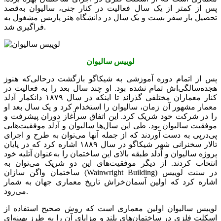
پس از کمتر از یک سال فعالیت در کنار جنی، سالیوان به‌قصد
تحصیل بار سفر بست و یک سال در دانشگاه هنر پاریس مشغول به
فراگیری شد.
لوییس سالیوان
پس از اتمام دوره آموزشی به شیکاگو بازگشت درحالی‌که هنوز
هجده‌سالگی‌اش تمام نشده بود. او چند سال بعد را به فعالیت در
کنار معماران مختلفی گذراند تا اینکه در سال ۱۸۷۹ دانکمار آدلد
معمار مشهور آن زمان، سالیوان را استخدام کرد و یک سال بعد او
را در شرکت خود شریک کرد. این اتفاق سرآغاز دوران پیشرفت و
موفقیت سالیوان بود. طی این سال‌ها سالیوان و آدلد موفقیت‌هایی
پی‌درپی به دست آوردند که از جمله آنها می‌توان به طرح و اجرای
تالار سخنرانی شهر شیکاگو در سال ۱۸۸۹ اشاره کرد که در پایان
پروژه سالیوان و آدلد طبقه بالای این ساختمان را به‌عنوان آتلیه خود
انتخاب کردند. از دیگر موفقیت‌های این دو شریک می‌توان به
ساختمان واگن سازان (Wainwright Building) در سنت لوییس
اشاره کرد که اولین آسمان‌خراش تاریخ معماری جهان به شمار
می‌رود.
لوییس سالیوان اولین معماری است که روش صحیح استفاده از
اسکلت فلزی در ساختمان‌های بلند و مزایای آن را به طرز بهینه‌ای