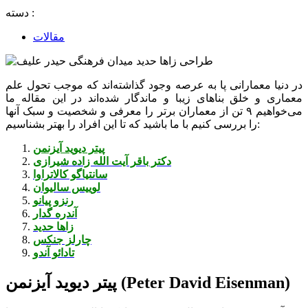
دسته :
مقالات
در دنیا معمارانی پا به عرصه وجود گذاشته‌اند که موجب تحول علم
معماری و خلق بناهای زیبا و ماندگار شده‌اند در این مقاله ما
می‌خواهیم ۹ تن از معماران برتر را معرفی و شخصیت و سبک آنها
را بررسی کنیم با ما باشید که تا این افراد را بهتر بشناسیم:
پیتر دیوید آیزنمن
دکتر باقر آیت الله زاده شیرازی
سانتیاگو کالاتراوا
لوییس سالیوان
رنزو پیانو
آندره گدار
زاها حدید
چارلز جنکس
تادائو آندو
پیتر دیوید آیزنمن (Peter David Eisenman)