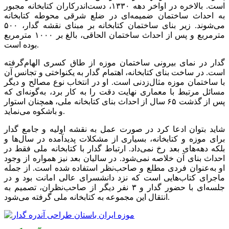
است. بالاخره در اواخر دهه ۱۳۳۰، دست‌اندرکاران کتابخانه مجبور
به احداث ساختمان ضمیمه‌ای در ضلع شرقی محوطه کتابخانه
می‌شوند. زیر بنای ساختمان کتابخانه بر مبنای نقشه گدار، ۵۰۰
مترمربع و پس از احداث ساختمان الحاقی، بالغ بر ۱۰۰۰ مترمربع
بوده است.
گدار در نمای بیرونی ساختمان موزه از طاق کسری الهام‌گرفته
است. در ساخت بنای کتابخانه، اهتمام گدار به یکنواختی و تجانس آن
با ساختمان موزه مثال‌زدنی است. او در انتخاب نوع مصالح و دیگر
مسائل مرتبط با معماری نهایت دقت را به کار برد، به‌گونه‌ای که
پس از گذشت ۶۵ سال از احداث بنای کتابخانه ملی، همچنان استوار
و باشکوه می‌نماید.
شاید بتوان ادعا کرد در صورت عمل به نقشه اولیه و جامع گدار
برای موزه و کتابخانه، بسیاری از مشکلات پدیدآمده در سال‌ها و
بلکه دهه‌های بعد رخ نمی‌داد. ارتباط گدار با کتابخانه ملی فقط در
احداث بنای آن خلاصه نمی‌شود. در سالیان بعد نیز همواره از وجود
او به‌عنوان فردی مطلع و صاحب‌نظر استفاده شده است. از جمله
ماجرای کتاب‌هایی است که نزد دانشسرای عالی امانت بود و در
جلسه‌ای با حضور گدار و ۳ نفر دیگر از صاحب‌نظران، تصمیم به
انتقال این مجموعه به کتابخانه ملی گرفته می‌شود.