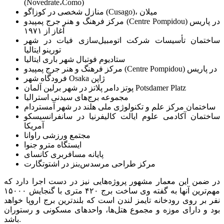
(Novedrate،Como)
منازل شخصی در کوزاگو (Cusago)، میلان
مرکز فرهنگ و هنر جرج پمپیدو (Centre Pompidou) در پاریس
آغاز از ۱۹۷۱
ساختمان تأسیسات شرکت اتومبیل‌سازی فیات در شهر
تورینو ایتالیا
ستادیوم فوتبال شهر باری ایتالیا
مرکز فرهنگ و هنر جرج پمپیدو (Centre Pompidou) در پاریس
فرودگاه شهر Osaka ژاپن
پوتز دامر پلاتز در شهر برلین آلمان Potsdamer Platz
مجموعه برج‌های سیدنی استرالیا
ساختمان مرکز علم و تکنولوژی ملی هلند در شهر آمستردام
ساختمان آکادمی علوم ایالت کالیفرنیا در سانفرانسیسکو
آمریکا
مجتمع ورزشی راوانا
ایستگاه مترو جنوا
پایانه مسافربری کانسای
مرکز طراحی مرسدس‌بنز در اشتوتگارت
در ضمن این معمار مشهور پروژه‌هایی نیز در دست اجرا دارد که
مهم‌ترین آنها به گفته وی ساخت برج ۴۲۰ متری با گنجایش ۱۵۰۰۰
نفر بر روی رودخانه تایمز لندن است که بلندترین برج اروپا خواهد
بود و دارای موزه و مجموع هتل‌ها، واحدهای مسکونی و رستوران
باشد.