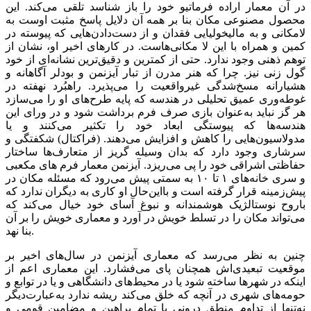
در آن معمار اراده فرماتیو خود را باز شناسد تلقی می‌کند. این
محصول مصنوعی مکان بنا بر همه آن دلایل پاسخ مثبت اوست به
لامکانی و به مالیخولیایی فقدان و از دست‌دادن‌هایی که پیوسته در
کمین و همراه با این لا مکانی‌هاست. در کارهای اخیر او، نشان از
توهم ذهنی وجود ندارد. حتی از کمترین و دقیق‌ترین نشانه‌ای از خود
گول زنی نیز. چرا که هنر مدرن از تبار آیزنمن و بودلر آگاهانه و
هشیارانه مسخ‌شدگی غیرواقعیت را می‌پذیرد. راهبُرد نهفته در
غوطه‌وری عمیق تحلیلی در هندسه که پایه طرح‌های او را می‌سازد
هر گز نباید به‌عنوان بازی صرف فرم برداشت شود و در ورای این
هندسه‌ها که پیوستگی ابعاد خود را تکثیر می‌کنند و یا
مدولاسیون‌هایی را کاهش و افزایش می‌دهند. (فراکتال) شکفتگی و
سرشاری وجود دارد که بدان وسیله گریز از متعارف‌ها ساختار
حفاظتی اشراقی خود را پی می‌ریزد. آیزنمن معمار فرم های مکعبی
و سری خانه‌های ۱ تا ۱۰ به سمتی پیش می‌رود که مسئله مکان در
پیش‌زمینه قرار گرفته است و بااین‌حال او کاری به دیگران ندارد که
باروح نوستالژیک هوشمندانه و نبوغ آسای خود خیال می‌کند که
می‌تواند مکان را در تسلط خویش در آورد و معماری خویش را بر آن
بنا نهد.
چنین به نظر می‌رسد که معماری آیزنمن در سال‌های اخیر بر
موقعیت تبعیدی‌اش همچنان پای می‌فشارد. این معماری اعم از
اینکه در شهرها ساخته شود یا در محیط‌های دانشگاهی و یا در توابع و
حومه‌های شهری در آنچه که خلق می‌کند ریشه ندارد به‌عبارت‌دیگر
نه‌تنها از تداوم منطق درونی با تمام براهین و مضامین قومی و