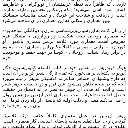
تاریخی که ظاهراً باید نقطه عزیمتشان از توپوگرافی و خاطره‌ها
کشف شود ناشی نمی‌شود؛ بلکه برعکس نخستین وظیفه عبارت
است از دریافت و شناخت این غریبگی و غیبت مناسبات سمپاتیک
بین معماری و مکانی که این معماری در آن ساخته می‌شود.
از زمان کانت به این سو زیبایی‌شناسی مدرن با دوگانگی مواجه بوده
که معماری روحانی نتیجه شکست در رویارویی با مشکل فرم
مفروض است. معماری مورد علاقه آیزنمن معماری پالادیو – لو
کوربوزیه – تراینی – مورتی – کاملاً عکس این معماری است. مقاوم
در برابر زیبایی‌شناسی روحانی – کوشا در جهت حفظ و موجودیت
فرم.
هوگو فریدریش در تفسیر خود بر کتاب فلسفه کمپوزیسیون ادگار
آلن‌پو به نکته‌ای بر می‌خورد که تمام تازگی شعر آلن‌پو در آن است
که طرح پیشنهادی احساس شاعرانه کلاسیکی به‌پیش زمینه می‌برد
آنچه که در نتیجه ظاهر می‌شود عین فرم و در حقیقت جوهر شعر
است و آنچه که هدف آن جوهر به نظر می‌آید (معنا) در حقیقت
حاصل فعالیت شاعرانه است. معماری اخیر آیزنمن نیز همین روال
را طی می‌کند معنی و دلالت اولیه که بایستی از راه زبان فرمال به
بیان درآید وجود ندارد.
روش آیزنمن در عمل معماری کاملاً عکس درک کلاسیک
گرته‌برداری، اصل تقلید به‌مثابه پایه‌های اساسی کار معماری است.
تقلیدی در کار نیست نه از آلونکی ابتدایی و نه از نظام طبیعت و نه