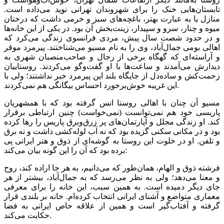
تابستان‌هایی خنک را برای شهروندان تهرانی نوید می‌داده است.
منازل یا به عبارت بهتر، باغچه‌های سبز و خرمی داشت که درختان
میوه و چنار، سرو و سپیدار، زینت‌بخش آن بود. در یکی از این خانه‌ها
و در حدود شصت سال پیش، مردی فرانسوی زندگی می‌کرد که
اهالی بومی جمال‌آباد، وی را به نام مسیو می‌شناختند. پیرمرد موقر
و آراسته‌ای که گهگاه برخی از رجال و صاحب‌منصبان شهری به
دیدارش می‌آمدند و ساعت‌ها با او گفت‌وگو می‌کردند. روستاییان
زحمت‌کش و ساده‌دل از جایگاه بلند این پیرمرد خبر نداشتند؛ ولی با
این غریبه خوش‌برخورد احساس بیگانگی هم نمی‌کردند.
مسیو آن چنان با اهالی روستا انس گرفته بود که با همشهریان
پاریسی خود هم نمی‌توانست (نمی‌خواست) چنین ارتباطی برقرار
کند. او زندگی مجلل و آپارتمان‌های پر زرق‌وبرق پاریس را رها کرده
بود و در مکانی سکنی گزیده بود که نه آب لوله‌کشی داشت و نه برق
و تلفن. او در خلوت این روستا به گوشه‌ای از ذوق و هنر ایرانی پی
برده بود که آن را این گونه بیان می‌کند:
فرشته ذوق و الهام، همان‌طور که می‌دانیم، به هر جا اراده کند، روح
و معنا می‌دهد؛ ولی به نظر می‌رسد که به جمال‌آباد، بیشتر از هر
جای دیگر دمیده است. به همین سبب، این خانه را برای معرفی
معماری متواضع و آشنای ایرانی انتخاب کرده‌ام. خانه بر بلندی قرار
گرفته و آفتاب‌گیر است و همین از علاقه خاص ایرانی به فضا
حکایت می‌کند.