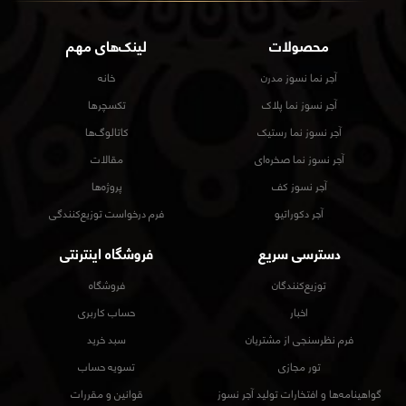
محصولات
لینک‌های مهم
آجر نما نسوز مدرن
خانه
آجر نسوز نما پلاک
تکسچرها
آجر نسوز نما رستیک
کاتالوگ‌ها
آجر نسوز نما صخره‌ای
مقالات
آجر نسوز کف
پروژه‌ها
آجر دکوراتیو
فرم درخواست توزیع‌کنندگی
دسترسی سریع
فروشگاه اینترنتی
توزیع‌کنندگان
فروشگاه
اخبار
حساب کاربری
فرم نظرسنجی از مشتریان
سبد خرید
تور مجازی
تسویه حساب
گواهینامه‌ها و افتخارات تولید آجر نسوز
قوانین و مقررات