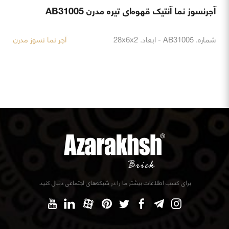
آجرنسوز نما آنتیک قهوه‌ای تیره مدرن AB31005
شماره. AB31005 - ابعاد. 28x6x2
آجر نما نسوز مدرن
برای کسب اطلاعات بیشتر ما را در شبکه‌های اجتماعی دنبال کنید.