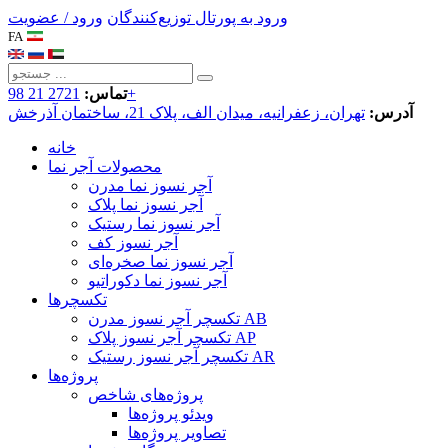
ورود به پورتال توزیع‌کنندگان
ورود / عضویت
FA
2721 21 98+
تماس:
آدرس:
تهران، زعفرانیه، میدان الف، پلاک 21، ساختمان آذرخش
خانه
محصولات آجر نما
آجر نسوز نما مدرن
آجر نسوز نما پلاک
آجر نسوز نما رستیک
آجر نسوز کف
آجر نسوز نما صخره‌ای
آجر نسوز نما دکوراتیو
تکسچرها
تکسچر آجر نسوز مدرن AB
تکسچر آجر نسوز پلاک AP
تکسچر آجر نسوز رستیک AR
پروژه‌ها
پروژه‌های شاخص
ویدئو پروژه‌ها
تصاویر پروژه‌ها