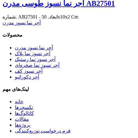
آجر نما نسوز طوسی مدرن AB27501
شماره. AB27501 - ابعاد. 50x10x2 Cm
آجر نما نسوز مدرن
محصولات
آجر نما نسوز مدرن
آجر نسوز نما پلاک
آجر نسوز نما رستیک
آجر نسوز نما صخره‌ای
آجر نسوز کف
آجر دکوراتیو
لینک‌های مهم
خانه
تکسچرها
کاتالوگ‌ها
مقالات
پروژه‌ها
فرم درخواست توزیع‌کنندگی