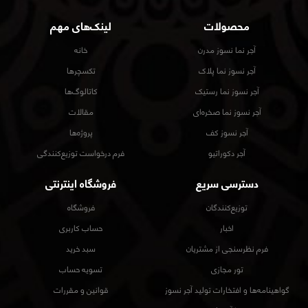
محصولات
لینک‌های مهم
آجر نما نسوز مدرن
خانه
آجر نسوز نما پلاک
تکسچرها
آجر نسوز نما رستیک
کاتالوگ‌ها
آجر نسوز نما صخره‌ای
مقالات
آجر نسوز کف
پروژه‌ها
آجر دکوراتیو
فرم درخواست توزیع‌کنندگی
دسترسی سریع
فروشگاه اینترنتی
توزیع‌کنندگان
فروشگاه
اخبار
حساب کاربری
فرم نظرسنجی از مشتریان
سبد خرید
تور مجازی
تسویه حساب
گواهینامه‌ها و افتخارات تولید آجر نسوز
قوانین و مقررات