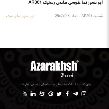
آجر نسوز نما طوسی هلندی رستیک AR301
شماره. AR301 - ابعاد. 28x7x2.5
آجر نسوز نما رستیک
برای کسب اطلاعات بیشتر ما را در شبکه‌های اجتماعی دنبال کنید.