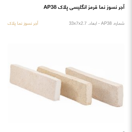
آجر نسوز نما قرمز انگلیسی پلاک AP38
شماره. AP38 - ابعاد. 33x7x2.7
آجر نسوز نما پلاک