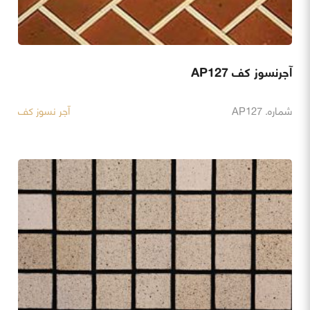
آجرنسوز کف AP127
شماره. AP127
آجر نسوز کف