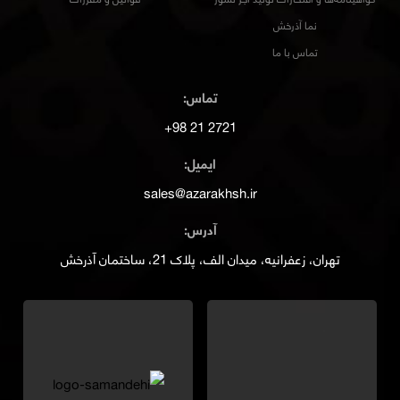
نما آذرخش
تماس با ما
تماس:
2721 21 98+
ایمیل:
sales@azarakhsh.ir
آدرس:
تهران، زعفرانیه، میدان الف، پلاک 21، ساختمان آذرخش