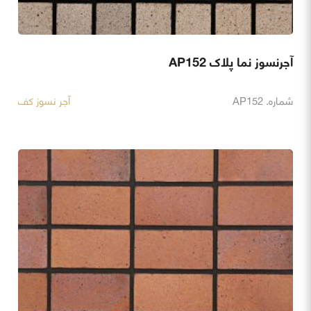
آجرنسوز نما پلاک AP152
شماره. AP152
آجر نسوز کف