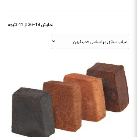
rted
نمایش 19–36 از 41 نتیجه
by
atest