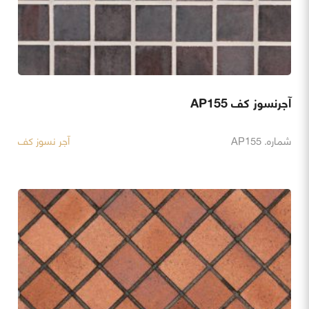
آجرنسوز کف AP155
شماره. AP155
آجر نسوز کف