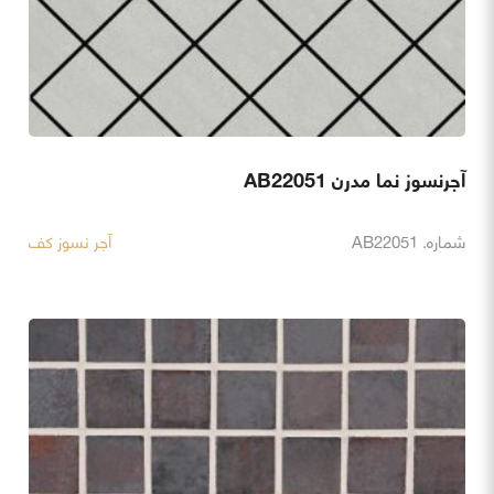
آجرنسوز نما مدرن AB22051
شماره. AB22051
آجر نسوز کف