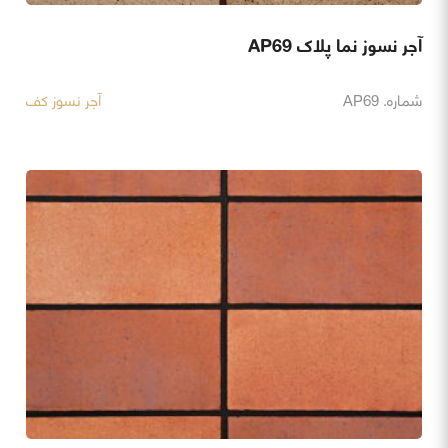
آجر نسوز نما پلاک AP69
شماره. AP69
آجر نسوز کف