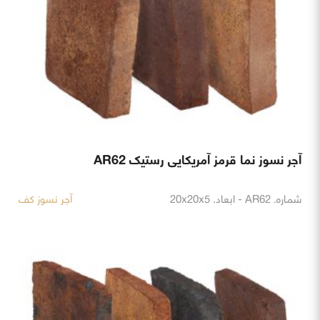
آجر نسوز نما قرمز آمریکایی رستیک AR62
شماره. AR62 - ابعاد. 20x20x5
آجر نسوز کف