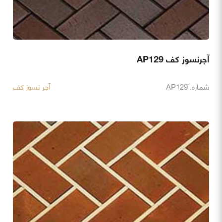
آجرنسوز کف AP129
شماره. َAP129
آجر نسوز کف