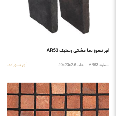
آجر نسوز نما مشکی رستیک AR53
شماره. AR53 - ابعاد. 20x20x2.5
آجر نسوز کف