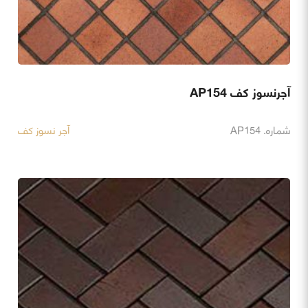
آجرنسوز کف AP154
شماره. AP154
آجر نسوز کف