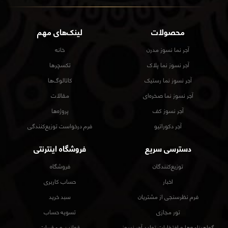
محصولات
لینک‌های مهم
آجر نما نسوز مدرن
خانه
آجر نسوز نما پلاک
تکسچرها
آجر نسوز نما رستیک
کاتالوگ‌ها
آجر نسوز نما صخره‌ای
مقالات
آجر نسوز کف
پروژه‌ها
آجر دکوراتیو
فرم درخواست توزیع‌کنندگی
دسترسی سریع
فروشگاه اینترنتی
توزیع‌کنندگان
فروشگاه
اخبار
حساب کاربری
فرم نظرسنجی از مشتریان
سبد خرید
تور مجازی
تسویه حساب
گواهینامه‌ها و افتخارات تولید آجر نسوز
قوانین و مقررات