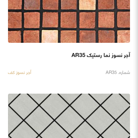
آجر نسوز نما رستیک AR35
شماره. AR35
آجر نسوز کف