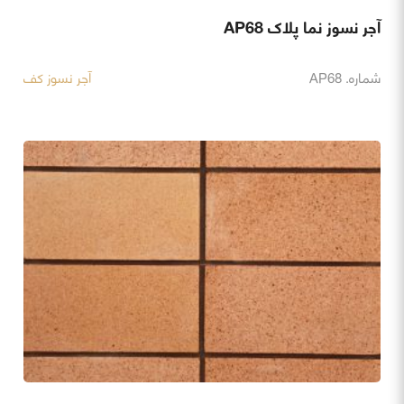
آجر نسوز نما پلاک AP68
شماره. AP68
آجر نسوز کف