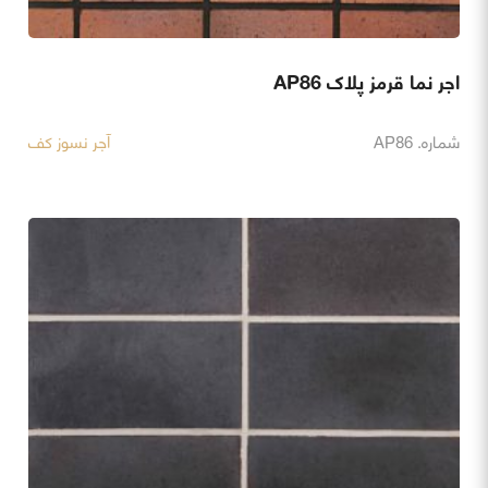
اجر نما قرمز پلاک AP86
شماره. AP86
آجر نسوز کف