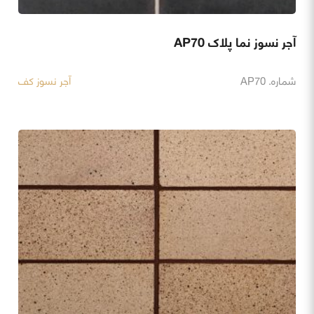
آجر نسوز نما پلاک AP70
شماره. AP70
آجر نسوز کف