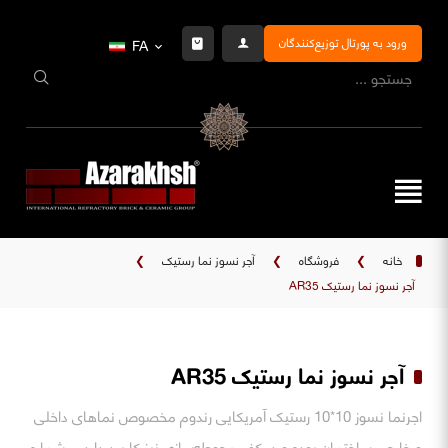
ورود به پورتال توزیع‌کنندگان
FA
خانه
❯
فروشگاه
❯
آجر نسوز نما رستیک
❯
آجر نسوز نما رستیک AR35
آجر نسوز نما رستیک AR35
اجرنما نسوز 10*10 رستیک آمریکایی رندوم مخصوص نماهای داخلی
و خارجی ساختمان بوده و در کف محوطه‌سازی نیز کاربرد دارد. - شماره