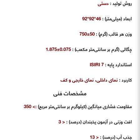
روش تولید
:
دستی
ابعاد (میلی‌متر) :
46*92*92
وزن هر قالب (گرم)
:
50±750
چگالی (گرم بر سانتی‌متر مکعب)
:
0.075±1.875
استاندارد پایه
:
7
ISIRI
کاربرد
:
نمای داخلی، نمای خارجی و کف
مشخصات فنی
مقاومت فشاری میانگین (کیلوگرم بر سانتی‌متر مربع)
:> 350
افت وزنی در آزمون یخبندان (درصد)
:
< 3
جذب آب (درصد)
:
< 13