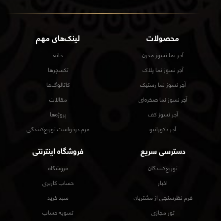
محصولات
لینک‌های مهم
آجر نما نسوز مدرن
خانه
آجر نسوز نما پلاک
تکسچرها
آجر نسوز نما رستیک
کاتالوگ‌ها
آجر نسوز نما صخره‌ای
مقالات
آجر نسوز کف
پروژه‌ها
آجر دکوراتیو
فرم درخواست توزیع‌کنندگی
دسترسی سریع
فروشگاه اینترنتی
توزیع‌کنندگان
فروشگاه
اخبار
حساب کاربری
فرم نظرسنجی از مشتریان
سبد خرید
تور مجازی
تسویه حساب