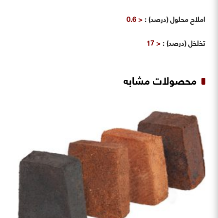
املاح محلول (درصد)
:
< 0.6
تخلخل (درصد)
:
< 17
محصولات مشابه