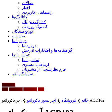
مقالات
اخبار
راهنماهای کاربردی
کاتالوگ‌ها
کاتلوگ دیجیتال
کاتالوگ ژورنالی
توزیع‌کنندگان
صادرات
درباره ما
درباره ما
گواهینامه‌ها و افتخارات آذرخش
تماس با ما
تماس با ما
ارتباط با مشتری
فرم نظرسنجی از مشتریان
نمایشگاه‌ آخر
آجر دکوراتیو ACD102
خانه
❯
فروشگاه
❯
آجر نسوز دکوراتیو
❯