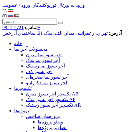
ورود به پورتال توزیع‌کنندگان
ورود / عضویت
FA
2721 21 98+
تماس:
آدرس:
تهران، زعفرانیه، میدان الف، پلاک 21، ساختمان آذرخش
خانه
محصولات آجر نما
آجر نسوز نما مدرن
آجر نسوز نما پلاک
آجر نسوز نما رستیک
آجر نسوز کف
آجر نسوز نما صخره‌ای
آجر نسوز نما دکوراتیو
تکسچرها
تکسچر آجر نسوز مدرن AB
تکسچر آجر نسوز پلاک AP
تکسچر آجر نسوز رستیک AR
پروژه‌ها
پروژه‌های شاخص
ویدئو پروژه‌ها
تصاویر پروژه‌ها