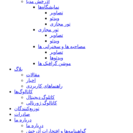
آذرخش مدیا
نمایشگاه‌ها
تصاویر
ویدئو
تور مجازی
تور مجازی
تصاویر
ویدئو
مصاحبه ها و سخنرانی ها
تصاویر
ویدئوها
موشن گرافیک ها
بلاگ
مقالات
اخبار
راهنماهای کاربردی
کاتالوگ‌ها
کاتلوگ دیجیتال
کاتالوگ ژورنالی
توزیع‌کنندگان
صادرات
درباره ما
درباره ما
گواهینامه‌ها و افتخارات آذرخش