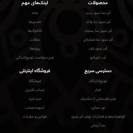
محصولات
لینک‌های مهم
آجر نما نسوز مدرن
خانه
آجر نسوز نما پلاک
تکسچرها
آجر نسوز نما رستیک
کاتالوگ‌ها
آجر نسوز نما صخره‌ای
مقالات
آجر نسوز کف
پروژه‌ها
آجر دکوراتیو
فرم درخواست توزیع‌کنندگی
دسترسی سریع
فروشگاه اینترنتی
توزیع‌کنندگان
فروشگاه
اخبار
حساب کاربری
فرم نظرسنجی از مشتریان
سبد خرید
تور مجازی
تسویه حساب
گواهینامه‌ها و افتخارات تولید آجر نسوز
قوانین و مقررات
نما آذرخش