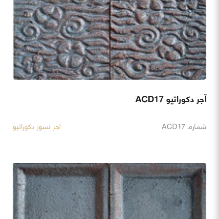
آجر دکوراتیو ACD17
شماره. ACD17
آجر نسوز دکوراتیو