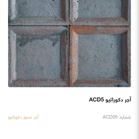
آجر دکوراتیو ACD5
شماره. ACD05
آجر نسوز دکوراتیو