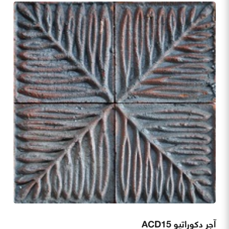
آجر دکوراتیو ACD15