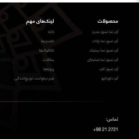
محصولات
لینک‌های مهم
آجر نما نسوز مدرن
خانه
آجر نسوز نما پلاک
تکسچرها
آجر نسوز نما رستیک
کاتالوگ‌ها
آجر نسوز نما صخره‌ای
مقالات
آجر نسوز کف
پروژه‌ها
آجر دکوراتیو
فرم درخواست توزیع‌کنندگی
تماس:
2721 21 98+