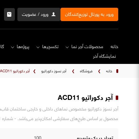
ورود به پورتال توزیع‌کنندگان
ورود / عضویت
خانه
محصولات آجر نما
تکسچرها
پروژه‌ها
گال
نمایشگاه‌ آخر
خانه
❯
فروشگاه
❯
آجر نسوز دکوراتیو
❯
آجر دکوراتیو ACD11
آجر دکوراتیو ACD11
آجر نسوز دکوراتیو مخصوص نماهای داخلی و خارجی ساختمان قاب‌سا
محصول بر اساس طرح‌های سفارشی امکان‌پذیر می‌باشد. - شماره ACD11
تعداد در یک مترمربع
100