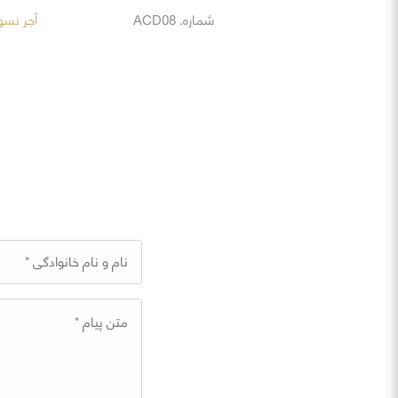
شماره. ACD08
آجر نسوز