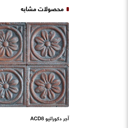
محصولات مشابه
آجر دکوراتیو ACD8