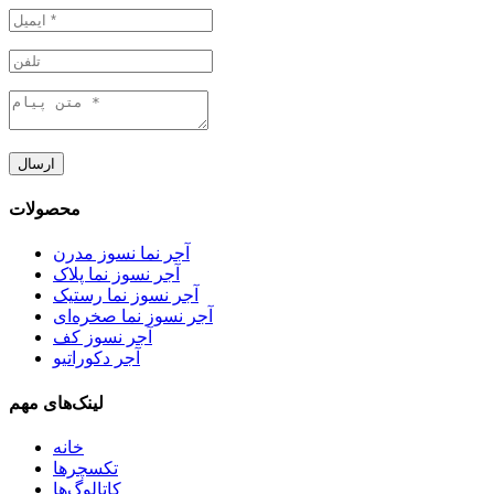
ارسال
محصولات
آجر نما نسوز مدرن
آجر نسوز نما پلاک
آجر نسوز نما رستیک
آجر نسوز نما صخره‌ای
آجر نسوز کف
آجر دکوراتیو
لینک‌های مهم
خانه
تکسچرها
کاتالوگ‌ها