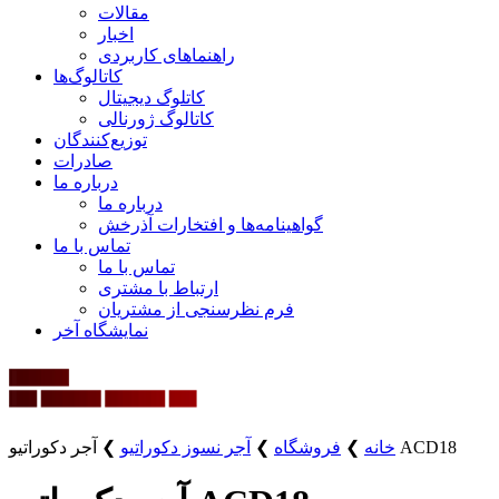
مقالات
اخبار
راهنماهای کاربردی
کاتالوگ‌ها
کاتلوگ دیجیتال
کاتالوگ ژورنالی
توزیع‌کنندگان
صادرات
درباره ما
درباره ما
گواهینامه‌ها و افتخارات آذرخش
تماس با ما
تماس با ما
ارتباط با مشتری
فرم نظرسنجی از مشتریان
نمایشگاه‌ آخر
آجر دکوراتیو ACD18
خانه
❯
فروشگاه
❯
آجر نسوز دکوراتیو
❯