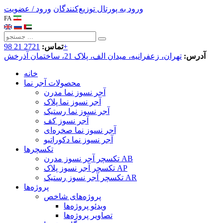
ورود به پورتال توزیع‌کنندگان
ورود / عضویت
FA
2721 21 98+
تماس:
آدرس:
تهران، زعفرانیه، میدان الف، پلاک 21، ساختمان آذرخش
خانه
محصولات آجر نما
آجر نسوز نما مدرن
آجر نسوز نما پلاک
آجر نسوز نما رستیک
آجر نسوز کف
آجر نسوز نما صخره‌ای
آجر نسوز نما دکوراتیو
تکسچرها
تکسچر آجر نسوز مدرن AB
تکسچر آجر نسوز پلاک AP
تکسچر آجر نسوز رستیک AR
پروژه‌ها
پروژه‌های شاخص
ویدئو پروژه‌ها
تصاویر پروژه‌ها