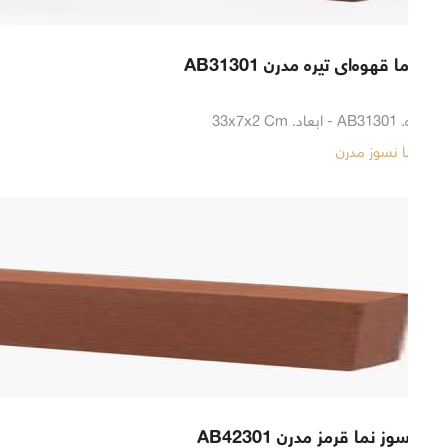
آجر نما قهوه‌ای تیره مدرن AB31301
شماره. AB31301 - ابعاد. 33x7x2 Cm
آجر نما نسوز مدرن
آجر نسوز نما قرمز مدرن AB42301