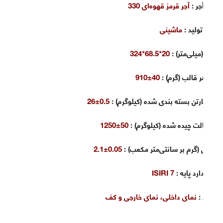
شرح آجر
:
آجر قرمز قهوه‌ای 330
روش تولید
:
ماشینی
ابعاد (میلی‌متر) :
20*68.5*324
وزن هر قالب (گرم)
:
40±910
وزن کارتن بسته بندی شده (کیلوگرم)
:
0.5±26
وزن پالت چیده شده (کیلوگرم)
:
50±1250
چگالی (گرم بر سانتی‌متر مکعب)
:
0.05±2.1
استاندارد پایه
:
ISIRI 7
کاربرد
:
نمای داخلی، نمای خارجی و کف