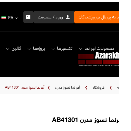
ورود به پورتال توزیع‌کنندگان
ورود / عضویت
FA
خانه
محصولات آجر نما
تکسچرها
پروژه‌ها
گالری
خانه
❯
فروشگاه
❯
آجر نما نسوز مدرن
❯
آجرنما نسوز مدرن AB41301
آجرنما نسوز مدرن AB41301