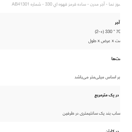
آجر نسوز نما - آجر مدرن - ساده قرمز قهوه اي 330 - شماره AB41301
ابعاد آجر
20 * 70 * 330 (+-2)
ضخامت x عرض x طول
ضخامت‌ها
20
ابعاد بر اساس میلی‌متر می‌باشد
تعداد در یک مترمربع
37
با احتساب بند یک سانتیمتری در طرفین
تعداد در کارتن