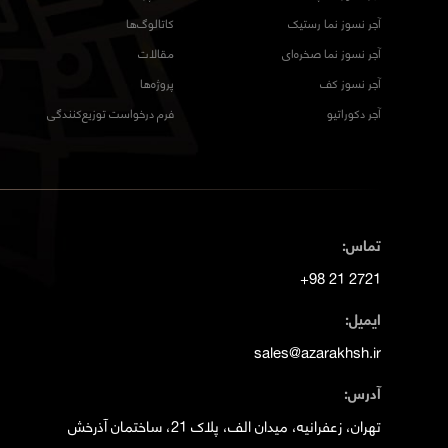
آجر نسوز نما رستیک
کاتالوگ‌ها
آجر نسوز نما صخره‌ای
مقالات
آجر نسوز کف
پروژه‌ها
آجر دکوراتیو
فرم درخواست توزیع‌کنندگی
تماس:
2721 21 98+
ایمیل:
sales@azarakhsh.ir
آدرس:
تهران، زعفرانیه، میدان الف، پلاک 21، ساختمان آذرخش