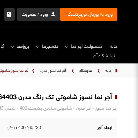
ورود به پورتال توزیع‌کنندگان
ورود / عضویت
خانه
محصولات آجر نما
تکسچرها
پروژه‌ها
گال
نمایشگاه‌ آخر
خانه
❯
فروشگاه
❯
آجر نما نسوز مدرن
❯
آجر نما نسوز شاموتی تک
آجر نما نسوز شاموتی تک رنگ مدرن AB64403
آجر نما نسوز - آجر مدرن - شاموتی ساده‌ی یکدست 400 - شماره AB64403 - ابعاد. 40x6x2
ابعاد آجر
20* 60* 400 (+-2)