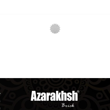
د
ت
ا