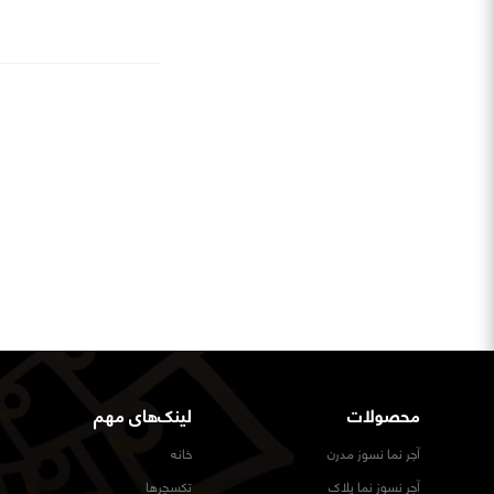
محصولات
لینک‌های مهم
آجر نما نسوز مدرن
خانه
آجر نسوز نما پلاک
تکسچرها