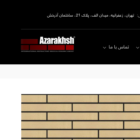
:
تهران، زعفرانیه، میدان الف، پلاک 21، ساختمان آذرخش
تماس با ما