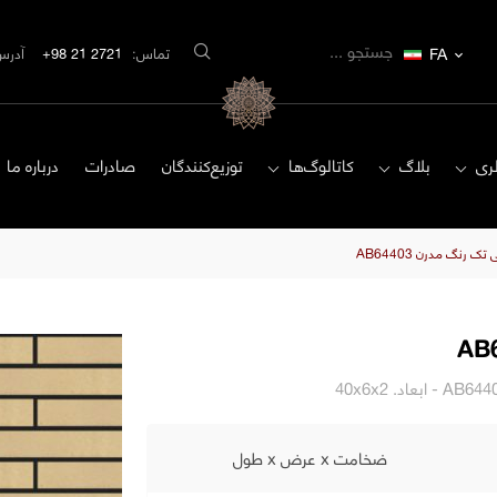
FA
تماس:
2721 21 98+
آدرس
ری
بلاگ
کاتالوگ‌ها
توزیع‌کنندگان
صادرات
درباره ما
 رنگ مدرن AB64403
ضخامت x عرض x طول