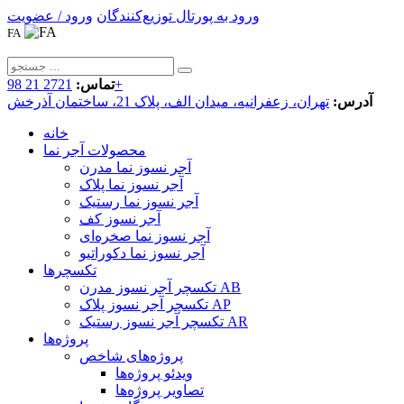
ورود به پورتال توزیع‌کنندگان
ورود / عضویت
FA
2721 21 98+
تماس:
آدرس:
تهران، زعفرانیه، میدان الف، پلاک 21، ساختمان آذرخش
خانه
محصولات آجر نما
آجر نسوز نما مدرن
آجر نسوز نما پلاک
آجر نسوز نما رستیک
آجر نسوز کف
آجر نسوز نما صخره‌ای
آجر نسوز نما دکوراتیو
تکسچرها
تکسچر آجر نسوز مدرن AB
تکسچر آجر نسوز پلاک AP
تکسچر آجر نسوز رستیک AR
پروژه‌ها
پروژه‌های شاخص
ویدئو پروژه‌ها
تصاویر پروژه‌ها