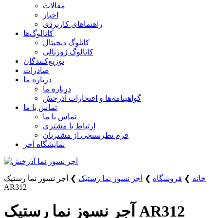
مقالات
اخبار
راهنماهای کاربردی
کاتالوگ‌ها
کاتلوگ دیجیتال
کاتالوگ ژورنالی
توزیع‌کنندگان
صادرات
درباره ما
درباره ما
گواهینامه‌ها و افتخارات آذرخش
تماس با ما
تماس با ما
ارتباط با مشتری
فرم نظرسنجی از مشتریان
نمایشگاه‌ آخر
خانه
❯
فروشگاه
❯
آجر نسوز نما رستیک
❯
آجر نسوز نما رستیک
AR312
آجر نسوز نما رستیک AR312