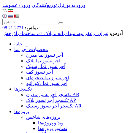
ورود به پورتال توزیع‌کنندگان
ورود / عضویت
FA
2721 21 98+
تماس:
آدرس:
تهران، زعفرانیه، میدان الف، پلاک 21، ساختمان آذرخش
خانه
محصولات آجر نما
آجر نسوز نما مدرن
آجر نسوز نما پلاک
آجر نسوز نما رستیک
آجر نسوز کف
آجر نسوز نما صخره‌ای
آجر نسوز نما دکوراتیو
تکسچرها
تکسچر آجر نسوز مدرن AB
تکسچر آجر نسوز پلاک AP
تکسچر آجر نسوز رستیک AR
پروژه‌ها
پروژه‌های شاخص
ویدئو پروژه‌ها
تصاویر پروژه‌ها