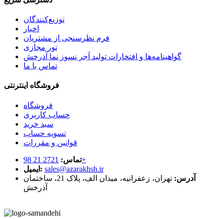
توزیع‌کنندگان
اخبار
فرم نظرسنجی از مشتریان
تور مجازی
گواهینامه‌ها و افتخارات تولید آجر نسوز نما آذرخش
تماس با ما
فروشگاه اینترنتی
فروشگاه
حساب کاربری
سبد خرید
تسویه حساب
قوانین و مقررات
2721 21 98+
تماس:
sales@azarakhsh.ir
ایمیل:
آدرس:
تهران، زعفرانیه، میدان الف، پلاک 21، ساختمان
آذرخش