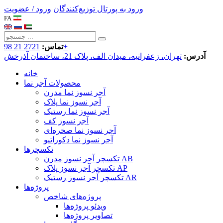
ورود به پورتال توزیع‌کنندگان
ورود / عضویت
FA
2721 21 98+
تماس:
آدرس:
تهران، زعفرانیه، میدان الف، پلاک 21، ساختمان آذرخش
خانه
محصولات آجر نما
آجر نسوز نما مدرن
آجر نسوز نما پلاک
آجر نسوز نما رستیک
آجر نسوز کف
آجر نسوز نما صخره‌ای
آجر نسوز نما دکوراتیو
تکسچرها
تکسچر آجر نسوز مدرن AB
تکسچر آجر نسوز پلاک AP
تکسچر آجر نسوز رستیک AR
پروژه‌ها
پروژه‌های شاخص
ویدئو پروژه‌ها
تصاویر پروژه‌ها