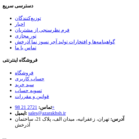
دسترسی سریع
توزیع‌کنندگان
اخبار
فرم نظرسنجی از مشتریان
تور مجازی
گواهینامه‌ها و افتخارات تولید آجر نسوز نما آذرخش
تماس با ما
فروشگاه اینترنتی
فروشگاه
حساب کاربری
سبد خرید
تسویه حساب
قوانین و مقررات
2721 21 98+
تماس:
sales@azarakhsh.ir
ایمیل:
آدرس:
تهران، زعفرانیه، میدان الف، پلاک 21، ساختمان
آذرخش