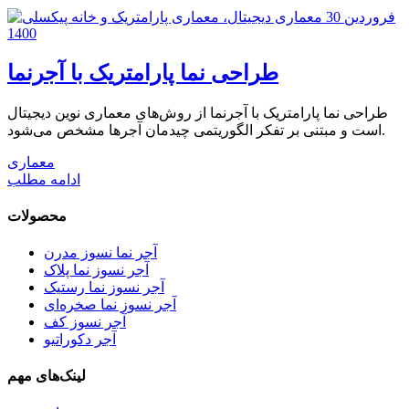
30 فروردین
1400
طراحی نما پارامتریک با آجرنما
طراحی نما پارامتریک با آجرنما از روش‌های معماری نوین دیجیتال
است و مبتنی بر تفکر الگوریتمی چیدمان آجرها مشخص می‌شود.
معماری
ادامه مطلب
محصولات
آجر نما نسوز مدرن
آجر نسوز نما پلاک
آجر نسوز نما رستیک
آجر نسوز نما صخره‌ای
آجر نسوز کف
آجر دکوراتیو
لینک‌های مهم