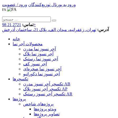
ورود به پورتال توزیع‌کنندگان
ورود / عضویت
FA
2721 21 98+
تماس:
آدرس:
تهران، زعفرانیه، میدان الف، پلاک 21، ساختمان آذرخش
خانه
محصولات آجر نما
آجر نسوز نما مدرن
آجر نسوز نما پلاک
آجر نسوز نما رستیک
آجر نسوز کف
آجر نسوز نما صخره‌ای
آجر نسوز نما دکوراتیو
تکسچرها
تکسچر آجر نسوز مدرن AB
تکسچر آجر نسوز پلاک AP
تکسچر آجر نسوز رستیک AR
پروژه‌ها
پروژه‌های شاخص
ویدئو پروژه‌ها
تصاویر پروژه‌ها