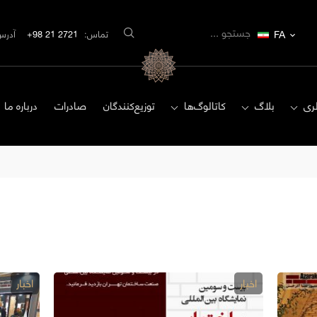
FA
تماس:
2721 21 98+
آدرس
ری
بلاگ
کاتالوگ‌ها
توزیع‌کنندگان
صادرات
درباره ما
اخبار
اخبار